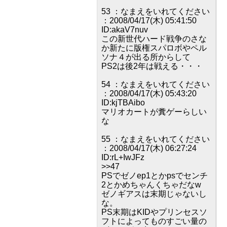
53 ：なまえをいれてください
：2008/04/17(木) 05:41:50
ID:akaV7nuv
この新世代ハード戦争のさな
か新たに版権スパロボやペル
ソナ４が出る所からして
PS2は後2年は戦える・・・
54 ：なまえをいれてください
：2008/04/17(木) 05:43:20
ID:kjTBAibo
マリオカートが糞ゲーらしい
な
55 ：なまえをいれてください
：2008/04/17(木) 06:27:24
ID:rL+IwJFz
>>47
PSでゼノep1とかpsでセンチ
2とかめちゃんくちゃだなw
ゼノギアスは末期じゃないし
な。
PS末期はKIDやプリンセスソ
フトによってものすごい量の