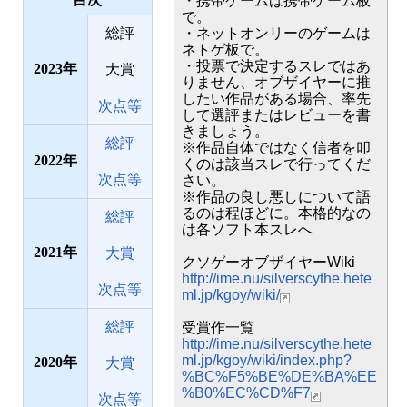
・携帯ゲームは携帯ゲーム板
で。
総評
・ネットオンリーのゲームは
ネトゲ板で。
・投票で決定するスレではあ
2023
大賞
りません、オブザイヤーに推
したい作品がある場合、率先
次点等
して選評またはレビューを書
きましょう。
総評
※作品自体ではなく信者を叩
2022
くのは該当スレで行ってくだ
次点等
さい。
※作品の良し悪しについて語
るのは程ほどに。本格的なの
総評
は各ソフト本スレへ
2021
大賞
クソゲーオブザイヤーWiki
http://ime.nu/silverscythe.hete
次点等
ml.jp/kgoy/wiki/
総評
受賞作一覧
http://ime.nu/silverscythe.hete
ml.jp/kgoy/wiki/index.php?
2020
大賞
%BC%F5%BE%DE%BA%EE
%B0%EC%CD%F7
次点等