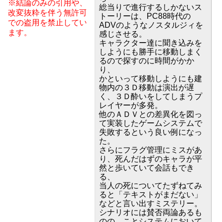
※結論のみの引用や、
総当りで進行するしかないス
改変抜粋を伴う無許可
トーリーは、PC88時代の
での盗用を禁止してい
ADVのようなノスタルジィを
ます。
感じさせる。
キャラクター達に聞き込みを
しようにも勝手に移動しまく
るので探すのに時間がかか
り、
かといって移動しようにも建
物内の３Ｄ移動は演出が遅
く、３Ｄ酔いをしてしまうプ
レイヤーが多発。
他のＡＤＶとの差異化を図っ
て実装したゲームシステムで
失敗するという良い例になっ
た。
さらにフラグ管理にミスがあ
り、死んだはずのキャラが平
然と歩いていて会話もでき
る、
当人の死についてたずねてみ
ると「テキストがまだない」
などと言い出すミステリー。
シナリオには賛否両論あるも
のの、ことシステムにおいて