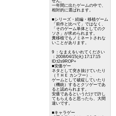
せん。
一年間に出たゲームの中で、
相対的に選ばれます。
■シリーズ・続編・移植ゲーム
「前作と比べて」ではなく、
「そのゲーム単体としてのク
ソさ」が求められます。
糞移植でもノミネートされな
いことがあります。
9 ：なまえをいれてください
：2008/04/15(火) 17:17:15
ID:t2s9ROP+
■安価ゲー
ネタとして突き抜けていたり
（ＴＨＥ カンフー）、
ゲームとして破綻していたり
（機銃）するとクソゲーであ
ると認められます。
安価であるというだけで許し
てもらえると思ったら、大間
違いです。
■キャラゲー