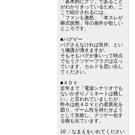
「基本的にクソ」であること
がわかりきっているため、こ
こで紹介されるには、
「ファンも激怒」「本スレが
葬式状態」等の条件が欲しい
ところです。
■バグゲー
バグさえなければ良作、とい
う擁護が沸きますが、
そもそもバグが多いって時点
でもうクソゲーフラグは立っ
ています。カルドを思い出し
てください。
■ＡＤＶ
近年まで「電波シナリオでも
ないかぎりノミネートは難し
い」と言われていましたが、
昨今は他ＡＤＶとの差異化を
図り、ゲーム性を持たせよう
として失敗し、クソゲー化す
る物も出ています。
10 ：なまえをいれてください