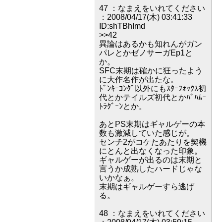
47 ：なまえをいれてください
：2008/04/17(木) 03:41:33
ID:shTBhImd
>>42
異論はあるかも知れんがガン
パレとかゼノサーガEp1と
か。
SFC末期は確かに狂ったよう
に大作名作が出たな。
ﾄﾞﾝｷｰｺﾝｸﾞ以外にもｽﾀｰﾌｫｯｸｽ初
代とかテイルズ初代とかﾊﾞﾊﾑｰ
ﾄﾗｸﾞｰﾝとか。
あとPS末期はギャルゲーの本
数も激減していた感じが。
センチ2がコケたあたりを契機
にとんと出なくなった印象。
ギャルゲーが出るのは末期と
言うか成熟したハードじゃな
いかなぁ。
末期はギャルゲーすら逃げ
る。
48 ：なまえをいれてください