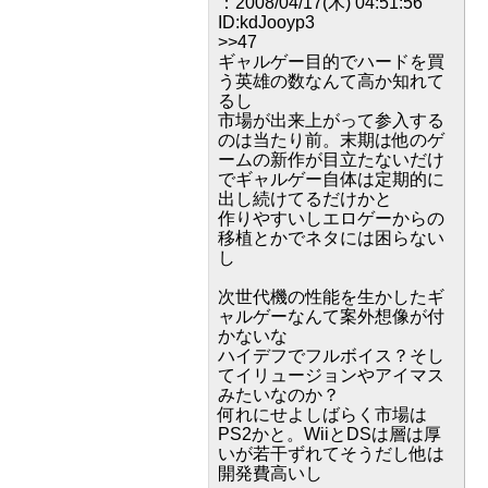
：2008/04/17(木) 04:51:56
ID:kdJooyp3
>>47
ギャルゲー目的でハードを買
う英雄の数なんて高か知れて
るし
市場が出来上がって参入する
のは当たり前。末期は他のゲ
ームの新作が目立たないだけ
でギャルゲー自体は定期的に
出し続けてるだけかと
作りやすいしエロゲーからの
移植とかでネタには困らない
し
次世代機の性能を生かしたギ
ャルゲーなんて案外想像が付
かないな
ハイデフでフルボイス？そし
てイリュージョンやアイマス
みたいなのか？
何れにせよしばらく市場は
PS2かと。WiiとDSは層は厚
いが若干ずれてそうだし他は
開発費高いし