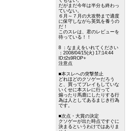
くもない。
だがまだ今年は半分も終わっ
ていない。
６月～７月の大攻勢まで適度
に保守しながら英気を養うの
だ！
このスレは、君のレビューを
待っている！！
8 ：なまえをいれてください
：2008/04/15(火) 17:14:44
ID:t2s9ROP+
注意点
■本スレへの突撃禁止
どれほどのクソゲーだろう
と、買ってプレイもしていな
いくせに本スレに行って
煽ったり馬鹿にしたりする行
為は人としてあるまじき行為
です。
■次点・大賞の決定
クソゲーが出た時点ですぐに
決まるというわけではありま