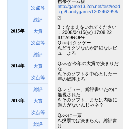
携帯ゲーム板
http://game13.2ch.net/test/read
次点等
.cgi/handygame/1202462958/
総評
3 ：なまえをいれてください
2015
大賞
：2008/04/15(火) 17:08:22
ID:t2s9ROP+
次点等
Q.○○はクソゲー
A.どうクソなのか詳細なレビ
ューよろ
総評
Q.○○が今年の大賞で決まりだ
2014
大賞
な
A.そのソフトを中心とした一
次点等
年の総評よろ
総評
Q.レビュー、総評書いたのに
無視された
A.そのソフト、または内容に
2013
大賞
魅力がないんじゃネ？
次点等
Q.○○に一票
A.投票では決まらん。総評書
総評
け