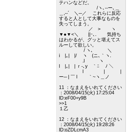
テハンなどだ。
/ヽ､--ー､＿
＿,-‐´ ＼─／ これらに反応
すると人として大事なものを
失ってしまう。
／ > ヽ
▼●▼<＼ ||ｰ､. 気持ち
はわかるが、グッと堪えてス
ルーして欲しい。
/ ヽ､ ＼
i |｡| |/ ヽ (ニ､｀ヽ.
.l ヽ
l |｡| | ｒ-､y ｀ﾆ ﾉ ＼
l | |
ー─ | ￣ l ｀~ヽ＿ノ
11 ：なまえをいれてください
：2008/04/15(火) 17:25:04
ID:eF00+y9B
>>1
１乙
12 ：なまえをいれてください
：2008/04/15(火) 19:28:26
ID:oZDLcmA3