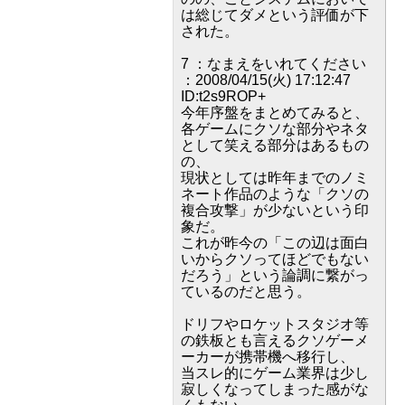
は総じてダメという評価が下
された。
7 ：なまえをいれてください
：2008/04/15(火) 17:12:47
ID:t2s9ROP+
今年序盤をまとめてみると、
各ゲームにクソな部分やネタ
として笑える部分はあるもの
の、
現状としては昨年までのノミ
ネート作品のような「クソの
複合攻撃」が少ないという印
象だ。
これが昨今の「この辺は面白
いからクソってほどでもない
だろう」という論調に繋がっ
ているのだと思う。
ドリフやロケットスタジオ等
の鉄板とも言えるクソゲーメ
ーカーが携帯機へ移行し、
当スレ的にゲーム業界は少し
寂しくなってしまった感がな