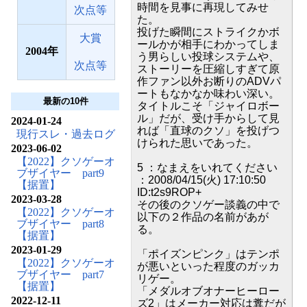
時間を見事に再現してみせ
次点等
た。
投げた瞬間にストライクかボ
大賞
ールかが相手にわかってしま
2004
う男らしい投球システムや、
次点等
ストーリーを圧縮しすぎて原
作ファン以外お断りのADVパ
ートもなかなか味わい深い。
最新の10件
タイトルこそ「ジャイロボー
ル」だが、受け手からして見
2024-01-24
れば「直球のクソ」を投げつ
現行スレ・過去ログ
けられた思いであった。
2023-06-02
【2022】クソゲーオ
5 ：なまえをいれてください
ブザイヤー part9
：2008/04/15(火) 17:10:50
【据置】
ID:t2s9ROP+
2023-03-28
その後のクソゲー談義の中で
【2022】クソゲーオ
以下の２作品の名前があが
ブザイヤー part8
る。
【据置】
2023-01-29
「ポイズンピンク」はテンポ
【2022】クソゲーオ
が悪いといった程度のガッカ
ブザイヤー part7
リゲー。
【据置】
「メダルオブオナーヒーロー
2022-12-11
ズ2」はメーカー対応は糞だが