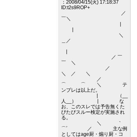
：2008/04/15(火) 17:18:37
ID:t2s9ROP+
／
￣＼
|
|
＼
＿／
|
／ ￣
￣ ＼
／
＼ ／ ＼
／
⌒ ⌒ ＼ テ
ンプレは以上だ。
| （__
人__） | な
お、このスレでは予告無くた
びたびスルー検定が実施され
る。
＼ ｀
⌒´ ／ 主な例
としてはage厨・煽り厨・コ