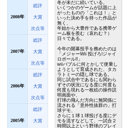
冬が未だに続いている。
総評
いくつかのゲームが話題に上
がったものの「これは！」と
2008
大賞
いった決め手を持った作品が
無く、
年始から大豊作である携帯ゲ
次点等
ーム板を羨む（哀れむ？）
日々である。
総評
今年の開幕投手を務めたのは
2007
大賞
「メジャーWii 投げろ!ジャイ
ロボール!!」
次点等
wiiバブルに何とかして便乗し
ようとして育成された、タカ
ラトミーの隠し球である。
総評
同じ試合中であるにも関わら
ずその状況になる度に何度も
2006
大賞
何度も現れる一枚絵の操作説
明画面や、
次点等
打球の飛んだ方向に無関係に
流される「意外性抜群の」打
総評
球デモ、
さらに１球１球投げる度にデ
2005
大賞
モを流すなどして、一試合２
時間以上という野球のプレイ