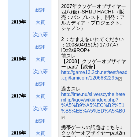
2007年クソゲーオブザイヤー
総評
四八(仮) -SHIJU HACHI-（販
売：バンプレスト、開発：ア
2019
大賞
ルカディア・プロジェクト、
シャノン）
次点等
2 ：なまえをいれてください
：2008/04/15(火) 17:07:47
総評
ID:t2s9ROP+
前スレ
2018
大賞
【2008】クソゲーオブザイヤ
ー part7【総合】
次点等
http://game13.2ch.net/test/read
.cgi/famicom/1206632295/
総評
過去スレ
http://ime.nu/silverscythe.hete
2017
大賞
ml.jp/kgoy/wiki/index.php?
%A5%B9%A5%EC%B2%E1
次点等
%B5%EE%A5%ED%A5%B0
総評
携帯ゲームの話題はこちら↓
2016
クソゲーオブザイヤーpart2in
大賞