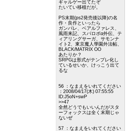
ギャルゲー出てたぞ
たいてい移植だが。
PS末期(ps2発売後以降)の名
作・良作といったら
ガンパレ、ベアルファレス、
風雨来記、スパロボα外伝、テ
ィアリングサーガ、サモンナ
イト2、東京魔人學園外法帖、
BLACK/MATRIX OO
あたりか？
SRPGは形式がテンプレ化し
ているせいか、けっこう出て
るな
56 ：なまえをいれてください
：2008/04/17(木) 07:55:55
ID:J5oN+swP
>>47
全然どうでもいいんだがスタ
ーフォックスは全く末期じゃ
ないぜ
57 ：なまえをいれてください