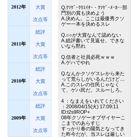
2012
大賞
Q.ｸｿｹﾞｰｸﾘｴｲﾀｰ・ｸｿｹﾞｰﾒｰｶｰ･部
門別の賞も決めよう
A.決めん。ここは最優秀クソ
次点等
ゲー一本を決めるスレ
総評
Q.○○が大賞なんて認めない
A.総評書いて見返せ。できな
2011
大賞
いなら黙れ
次点等
Q.信者と社員必死ｗｗｗ
A.ゲハでやれ
総評
Q.なんかクソゲスレから来た
って荒らしがいるんだけど…
2010
大賞
A.このスレの住民じゃなく
て、ゲハ民だ。スルーしろ。
次点等
4 ：なまえをいれてください
総評
：2008/04/15(火) 17:09:11
ID:t2s9ROP+
08年クソゲーオブザイヤーこ
2009
大賞
こまでのあらすじ
すっかり春の陽気となってき
次点等
た昨今だが、当スレは厳しい