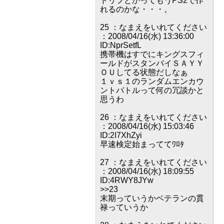
ドリフとかってもうPS2で作
れるのかな・・・。
25 ：なまえをいれてください
：2008/04/16(水) 13:36:00
ID:NprSetfL
携帯機はすでにキングスフィ
ールドがスタンバイＳＡＹＹ
ＯＵしてる状態だしなぁ
１ｖｓ１のランダムエンカウ
ントバトルって何の冗談かと
思うわ
26 ：なまえをいれてください
：2008/04/16(水) 15:03:46
ID:2I7XhZyi
早速検定始まっててﾜﾛﾀ
27 ：なまえをいれてください
：2008/04/16(水) 18:09:55
ID:4RWY8JYw
>>23
末期っていうかベテランの貫
禄っていうか