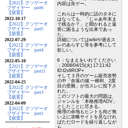
【2022】クソゲーオ
内容は良ゲー。
ブザイヤー part6
【据置】
これらは一時的に話のタネに
2022-10-17
はなっても、「じゃあ年末ま
【2022】クソゲーオ
で残るか？」と聞かれると返
ブザイヤー part5
答に困るような出来であっ
【据置】
た。
2022-07-29
詳細についてはwikiや過去ス
レのあらすじ等を参考にして
【2022】クソゲーオ
ブザイヤー part4
欲しい。
【据置】
6 ：なまえをいれてください
2022-05-10
：2008/04/15(火) 17:11:42
【2021】クソゲーオ
ID:t2s9ROP+
ブザイヤー part11
そして３月のゲーム販売攻勢
【据置】
の中「奈落の城 一柳和、2度
2022-04-25
目の受難」が当スレに投下さ
【2022】クソゲーオ
れた。
ブザイヤー part3
このソフトの最大の問題は、
【据置】
ジャンルを「本格推理ADV」
2022-04-09
としたことに尽きる。
【2022】クソゲーオ
推理の余地もヒントも殆ど無
ブザイヤー part2
い上に攻略サイトを見なけれ
【据置】
ばただロードを繰り返しなが
ら