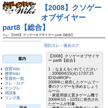
【2008】クソゲー
オブザイヤー
part8【総合】
Top
/ 【2008】クソゲーオブザイヤー part8【総合】
現行スレ・過去ログ
【2008】クソゲーオブザイヤ
案内
ー part8【総合】
据置Wiki
1 ：なまえをいれてください
：2008/04/15(火) 17:07:15
携帯Wiki
ID:t2s9ROP+
受賞作一覧
2008年に発売したゲームで一
スレ・ログ
番のクソゲーを決めましょう
テンプレ
ルール
用語集
・家庭用据え置きゲーム機で
リンク集
2008年1/1～12/31に発売され
たゲームが対象。
目次