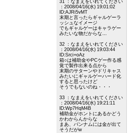
31 ：なまえをいれてください
：2008/04/16(水) 19:01:02
ID:AJRi5vMT
末期と言ったらギャルゲーラ
ッシュなイメージ
でもギャルゲーはキャラゲー
みたいな物だからな…
32 ：なまえをいれてください
：2008/04/16(水) 19:03:44
ID:Srci+oAz
箱○は補助金やPCゲー作る感
覚で製作出来る点から
末期のサターンやドリキャス
みたいにギャルゲーハード化
すると思ったけど
そうでもないのね・・・
33 ：なまえをいれてください
：2008/04/16(水) 19:21:11
ID:Wp7HqM4B
補助金がホントにあるかどう
かわからんからな
まあ、バンナムには金が出て
そうだがw