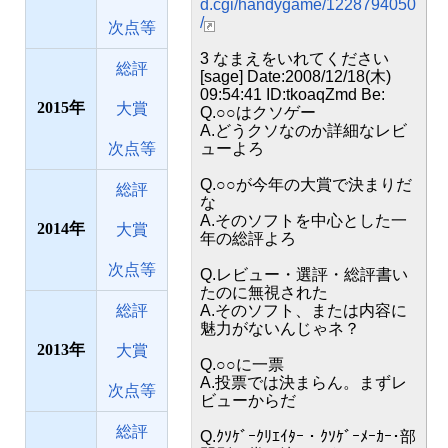
d.cgi/handygame/1228794050
/
次点等
3 なまえをいれてください
総評
[sage] Date:2008/12/18(木)
09:54:41 ID:tkoaqZmd Be:
2015
大賞
Q.○○はクソゲー
A.どうクソなのか詳細なレビ
次点等
ューよろ
Q.○○が今年の大賞で決まりだ
総評
な
A.そのソフトを中心とした一
2014
大賞
年の総評よろ
次点等
Q.レビュー・選評・総評書い
たのに無視された
総評
A.そのソフト、または内容に
魅力がないんじゃネ？
2013
大賞
Q.○○に一票
A.投票では決まらん。まずレ
次点等
ビューからだ
総評
Q.ｸｿｹﾞｰｸﾘｴｲﾀｰ・ｸｿｹﾞｰﾒｰｶｰ･部