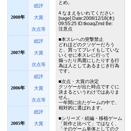
とめ。
総評
4 なまえをいれてください
2008
大賞
[sage] Date:2008/12/18(木)
09:55:25 ID:tkoaqZmd Be:
注意点
次点等
■本スレへの突撃禁止
総評
どれほどのクソゲーだろう
と、買ってプレイもしていな
2007
大賞
いくせに本スレに行って
煽ったり馬鹿にしたりする行
次点等
為は人としてあるまじき行為
です。
総評
■次点・大賞の決定
クソゲーが出た時点ですぐに
2006
大賞
決まるというわけではありま
せん。
次点等
一年間に出たゲームの中で、
相対的に選ばれます。
総評
■シリーズ・続編・移植ゲーム
2005
大賞
「前作と比べて」ではなく、
「そのゲーム単体としてのク