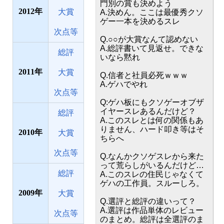
門別の賞も決めよう
2012
大賞
A.決めん。ここは最優秀クソ
ゲー一本を決めるスレ
次点等
Q.○○が大賞なんて認めない
A.総評書いて見返せ。できな
総評
いなら黙れ
2011
大賞
Q.信者と社員必死ｗｗｗ
A.ゲハでやれ
次点等
Q:ゲハ板にもクソゲーオブザ
イヤースレあるんだけど？
総評
A.このスレとは何の関係もあ
りません、ハード叩き等はそ
2010
大賞
ちらへ
次点等
Q.なんかクソゲスレから来た
って荒らしがいるんだけど…
総評
A.このスレの住民じゃなくて
ゲハの工作員。スルーしろ。
2009
大賞
Q.選評と総評の違いって？
A.選評は作品単体のレビュー
次点等
のまとめ。総評は全選評のま