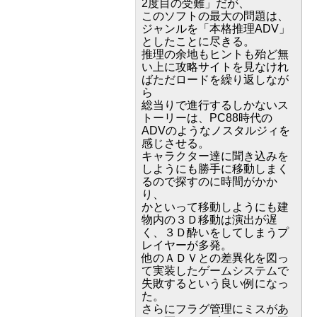
2度目の受難」だが、
このソフトの最大の問題は、
ジャンルを「本格推理ADV」
としたことに尽きる。
推理の余地もヒントも殆ど無
い上に攻略サイトを見なけれ
ばただロードを繰り返しなが
ら
総当りで進行するしかないス
トーリーは、PC88時代の
ADVのようなノスタルジィを
感じさせる。
キャラクター達に聞き込みを
しようにも勝手に移動しまく
るので探すのに時間がかか
り、
かといって移動しようにも建
物内の３Ｄ移動は演出が遅
く、３Ｄ酔いをしてしまうプ
レイヤーが多発。
他のＡＤＶとの差異化を図っ
て実装したゲームシステムで
失敗するという良い例になっ
た。
さらにフラグ管理にミスがあ