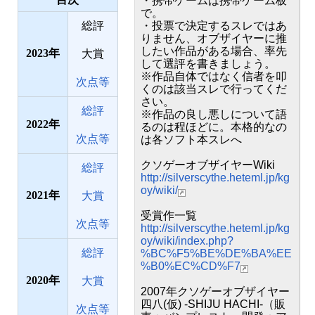
・携帯ゲームは携帯ゲーム板
で。
総評
・投票で決定するスレではあ
りません、オブザイヤーに推
したい作品がある場合、率先
2023
大賞
して選評を書きましょう。
※作品自体ではなく信者を叩
次点等
くのは該当スレで行ってくだ
さい。
総評
※作品の良し悪しについて語
2022
るのは程ほどに。本格的なの
次点等
は各ソフト本スレへ
クソゲーオブザイヤーWiki
総評
http://silverscythe.heteml.jp/kg
oy/wiki/
2021
大賞
受賞作一覧
次点等
http://silverscythe.heteml.jp/kg
oy/wiki/index.php?
総評
%BC%F5%BE%DE%BA%EE
%B0%EC%CD%F7
2020
大賞
2007年クソゲーオブザイヤー
四八(仮) -SHIJU HACHI-（販
次点等