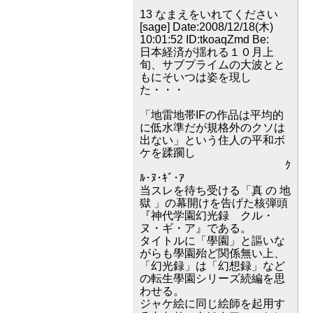
13 なまえをいれてください
[sage] Date:2008/12/18(木)
10:01:52 ID:tkoaqZmd Be:
日本経済が揺れる１０月上
旬、サブプライムの大波とと
もにそいつは姿を現し
た・・・
「地雷地帯IFの作品は平均的
に低水準だが規格外のクソは
出ない」という住人の平和ボ
ケを蹂躙し
ｸ
ﾙ･ﾇ･ｷﾞ･ｱ
当スレを待ち受ける「真 の 地
獄 」の幕開けを告げた核弾頭
『神代学園幻光録 クル・
ヌ・ギ・ア』である。
タイトルに「學園」と謳いな
がらも學園殆ど関係無い上、
「幻光録」は「幻想録」など
の転生學園シリーズ続編を思
わせる。
ジャケ絵に同じ絵師を起用す