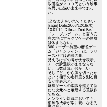
取価格が２００円という珍事
も思い出深い出来事であっ
た。
12 なまえをいれてください
[sage] Date:2008/12/18(木)
10:01:12 ID:tkoaqZmd Be:
「テーブルゲーム」と言う安
息の地にすらクソゲーの侵攻
は休まらない。
360ユーザー待望の麻雀ゲー
ム「ジャンライン」は、フリ
ーズバグは勿論の事、
見えるはずの牌が伏せ表示、
チーの牌選択がままならな
い、点数計算がおかしい
そしてどこから牌を切ったか
という相手の進行度を測る目
安が非表示と、
麻雀ゲームの常識を超えて新
たな次元へと飛翔する意欲作
である。
オンライン対戦においても、
部屋作成者が常に親になる先