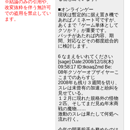
※結論のみの引用や、
改変抜粋を伴う無許可
■オンラインゲー
での盗用を禁止してい
現状は暫定的に据え置き機で
ます。
あればノミネート可ですが、
あくまで『ゲーム単体として
クソか？』が重要です。
パッチがあたれば内容、期
間、対応などその都度総合的
に検討します。
6 なまえをいれてください
[sage] Date:2008/12/18(木)
09:58:17 ID:tkoaqZmd Be:
08年クソゲーオブザイヤーこ
こまでのあらすじ
2008年も残り３週間を切り、
スレは未曾有の加速と紛糾を
見せている。
１２月に現れた規格外の怪物
２匹、そしてまだ見ぬ年末商
戦の魔物……
激動のスレは果たして何処へ
流れ行く。
今年の開幕投手を務めたのは