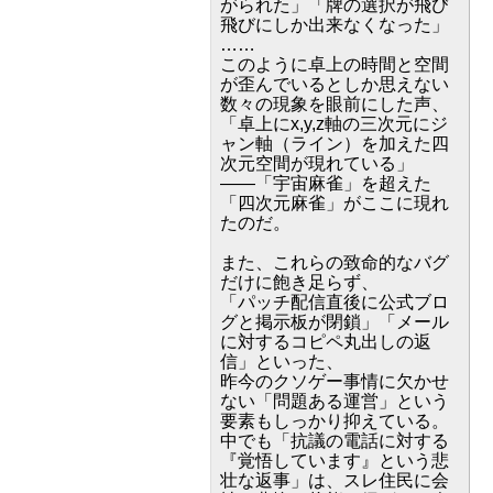
がられた」「牌の選択が飛び
飛びにしか出来なくなった」
……
このように卓上の時間と空間
が歪んでいるとしか思えない
数々の現象を眼前にした声、
「卓上にx,y,z軸の三次元にジ
ャン軸（ライン）を加えた四
次元空間が現れている」
――「宇宙麻雀」を超えた
「四次元麻雀」がここに現れ
たのだ。
また、これらの致命的なバグ
だけに飽き足らず、
「パッチ配信直後に公式ブロ
グと掲示板が閉鎖」「メール
に対するコピペ丸出しの返
信」といった、
昨今のクソゲー事情に欠かせ
ない「問題ある運営」という
要素もしっかり抑えている。
中でも「抗議の電話に対する
『覚悟しています』という悲
壮な返事」は、スレ住民に会