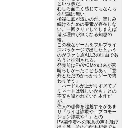
という事だ。
むしろ面白く感じてもなんら
不思議は無い。
極端に底が浅いのだ。楽しみ
続けるための要素が存在しな
い。一回クリアしてしまえば
遊ぶ理由が無くなる知恵の
輪。
この様なゲームをフルプライ
スパッケージで出したという
のがファミ通ALL3の理由であ
ろうと推測される。
発売前はPVやCMの出来が素
晴らしかったこともあり「意
外とただのがっかりゲーで終
わりそう」
「ハードルが上がりすぎてノ
ミネートは難しいかも」との
不安も囁かれていた本作だ
が、
住人の想像を超越するがあま
り『ワイは詐欺や！プロモー
ション詐欺や！』との
PV製作者への敬意の声も飛び
出す等、その心配も杞憂であ