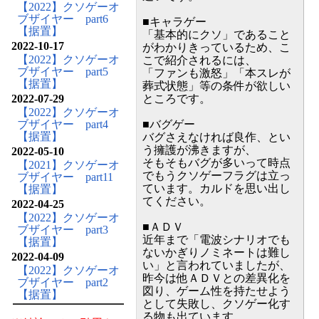
【2022】クソゲーオ
ブザイヤー part6
■キャラゲー
【据置】
「基本的にクソ」であること
2022-10-17
がわかりきっているため、こ
【2022】クソゲーオ
こで紹介されるには、
ブザイヤー part5
「ファンも激怒」「本スレが
【据置】
葬式状態」等の条件が欲しい
2022-07-29
ところです。
【2022】クソゲーオ
ブザイヤー part4
■バグゲー
【据置】
バグさえなければ良作、とい
う擁護が沸きますが、
2022-05-10
そもそもバグが多いって時点
【2021】クソゲーオ
でもうクソゲーフラグは立っ
ブザイヤー part11
ています。カルドを思い出し
【据置】
てください。
2022-04-25
【2022】クソゲーオ
■ＡＤＶ
ブザイヤー part3
近年まで「電波シナリオでも
【据置】
ないかぎりノミネートは難し
2022-04-09
い」と言われていましたが、
【2022】クソゲーオ
昨今は他ＡＤＶとの差異化を
ブザイヤー part2
図り、ゲーム性を持たせよう
【据置】
として失敗し、クソゲー化す
る物も出ています。