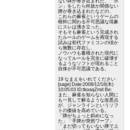
ない牌が巻き込まれた、「ポ
ン」をしたら何故か関係ない
牌が巻き込まれたなどの、
これらの麻雀というゲームの
根幹に関わる不可思議な現象
にスレは沸き立った。
そもそも麻雀という完成され
たルールのゲームを再現する
試みは初代ファミコンの頃か
ら無数に存在し、
ノウハウも蓄積された現代に
なってルールを完全に破壊す
るようなソフトが現れること
自体が不可思議である。
19 なまえをいれてください
[sage] Date:2008/12/18(木)
10:05:03 ID:tkoaqZmd Be:
また、麻雀を知らない人間に
も一見して解るような改悪点
が、ジャンラインというソフ
トの価値を高めている。
「牌がちょっと斜めになっ
た」「手牌が突然ワープ」
「まだ切ってもいない牌で上