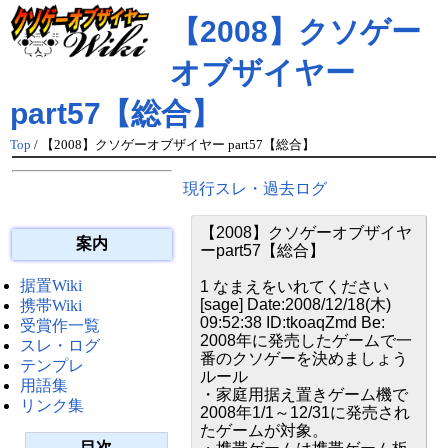
【2008】クソゲー
オブザイヤー
part57【総合】
Top
/ 【2008】クソゲーオブザイヤー part57【総合】
現行スレ・過去ログ
【2008】クソゲーオブザイヤ
案内
ーpart57【総合】
据置Wiki
1 なまえをいれてください
[sage] Date:2008/12/18(木)
携帯Wiki
09:52:38 ID:tkoaqZmd Be:
受賞作一覧
2008年に発売したゲームで一
スレ・ログ
番のクソゲーを決めましょう
テンプレ
ルール
用語集
・家庭用据え置きゲーム機で
リンク集
2008年1/1～12/31に発売され
たゲームが対象。
目次