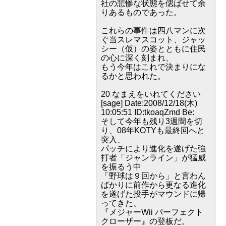
社の悲惨な状態を偲ばせて余
りあるものであった。
これらの事件は四八マンに次
ぐ当スレマスコット、ジャッ
シー（仮）の姿とともに住民
の心に深く刻まれ、
もう今年はこれで決まりにな
るかと思われた。
20 なまえをいれてください
[sage] Date:2008/12/18(木)
10:05:51 ID:tkoaqZmd Be:
そして今年も残り3週間を切
り、08年KOTYも最終回へと
突入、
パッチにより進化を遂げた強
打者「ジャンライン」が猛威
を振るう中
「野球は９回から」と言わん
ばかりに前作から更なる進化
を遂げた投手がマウンドに帰
ってきた、
『メジャーWii パーフェクト
クローザー』の登板だ。