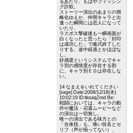
るあたり、もはやフィッシン
グ詐欺。
ストーリー演出のあまりの簡
略化ゆえか、仲間キャラと出
逢った瞬間には恋人になって
いたり、
ラスボス撃破後も一瞬画面が
白くなったと思ったら「封印
は成功した」で儀式終了した
りする。途中経過とかほぼな
し。
好感度というシステムでキャ
ラ別の感情度が存在する割
に、キャラ別ＥＤは存在しな
い。
14 なまえをいれてください
[sage] Date:2008/12/18(木)
10:02:19 ID:tkoaqZmd Be:
戦闘においては、キャラの動
作や魔法・召還ムービーなど
の演出は一切無し。
唯一の演出である味方との
「合体技」も、痛い技名とセ
リフ（声が揃ってない）、