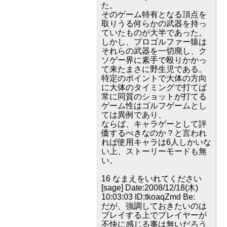
た。
そのゲーム特有となる頂点を
取りうる何らかの武器を持っ
ていたものが大半であった。
しかし、プロゴルファー猿は
それらの武器を一切廃し、ク
ソゲー界に素手で殴りかかっ
て来たまさに野生児である。
特定のポイントで大体の方向
に大体のタイミングで打てば
常に同質のショットが打てる
ゲーム性はゴルフゲームとし
ては異例であり、
ならば、キャラゲーとして評
価するべきなのか？と言われ
れば使用キャラは6人しかいな
い上、ストーリーモードも無
い。
16 なまえをいれてください
[sage] Date:2008/12/18(木)
10:03:03 ID:tkoaqZmd Be:
だが、強調しておきたいのは
プレイする上でプレイヤーが
不快に感じる事は無いだろう