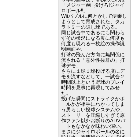
「メジャーWii 投げろ!ジャイ
ロボール!!」
Wiiバブルに何とかして便乗し
ようとして育成された、タカ
ラトミーの隠し球である。
同じ試合中であるにも関わら
ずその状況になる度に何度も
何度も現れる一枚絵の操作説
明画面や、
打球の飛んだ方向に無関係に
流される「意外性抜群の」打
球デモ、
さらに１球１球投げる度にデ
モを流すなどして、一試合２
時間以上という野球のプレイ
時間を見事に再現してみせ
た。
投げた瞬間にストライクかボ
ールかが相手にわかってしま
う男らしい投球システムや、
ストーリーを圧縮しすぎて原
作ファン以外お断りのADVパ
ートもなかなか味わい深い。
まさにジャイロボールの名に