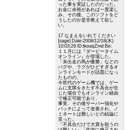
った事を実証したのだった。
お金に余裕があれば一度楽し
み、その後、このソフトをど
うしたのか是非教えて欲し
い。
17 なまえをいれてください
[sage] Date:2008/12/18(木)
10:03:29 ID:tkoaqZmd Be:
１１月には『ダービータイム
オンライン』が登場した。
「未出走の馬が優勝」などの
バグや、ラグがひどすぎるオ
ンラインモードが話題になっ
たものの、
今世代のゲーム機では、ゲー
ムに支障をきたす不具合が生
じた場合でもオンライン経由
で修正可能であり、
事実、その後サーバー強化や
パッチによって改善され、ノ
ミネートは難しいとの結論に
至った。
「不具合だけで大賞を狙うの
は難しい」「年内に修正され