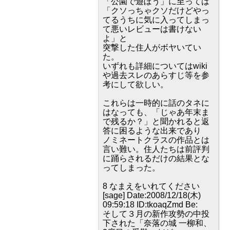
「公園で遊ぼう」に至っては
「クソっちゃクソだけどやっ
てるうちに気に入ってしまっ
て悪いレビューは書けない
よ」と
突撃した住人がボヤいてい
た。
いずれも詳細についてはwiki
や過去スレのあらすじ等を参
考にして欲しい。
これらは一時的に話のタネに
はなっても、「じゃあ年末ま
で残るか？」と聞かれると返
答に困るような出来であり
ノミネートクラスの作品とは
言い難い。住人たちは前評判
に踊らされるだけの結果とな
ってしまった。
8 なまえをいれてください
[sage] Date:2008/12/18(木)
09:59:18 ID:tkoaqZmd Be:
そして３月の新作攻勢の中投
下された「奈落の城 一柳和、