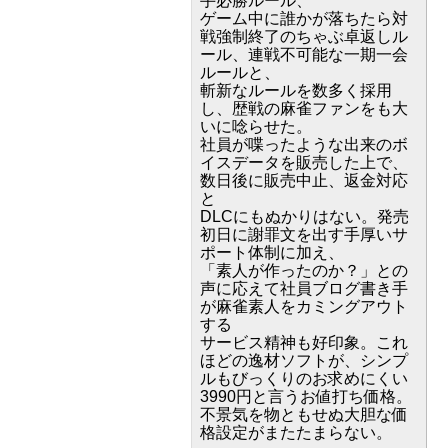
手必勝ルール、
ゲーム中に誰かが落ちたら対
戦強制終了のちゃぶ卓返しル
ール、連戦不可能な一期一会
ルールと、
斬新なルールを数多く採用
し、歴戦の麻雀ファンをも大
いに唸らせた。
社員が喋ったような出来のボ
イスデータを販売した上で、
数日後に販売中止、返金対応
と
DLCにもぬかりはない。発売
初日に謝罪文を出す手厚いサ
ポート体制に加え、
「素人が作ったのか？」との
声に応えて社員ブログ書き手
が麻雀素人をカミングアウト
する
サービス精神も好印象。これ
ほどの逸材ソフトが、シンプ
ルもびっくりのお求めにくい
3990円と言うお値打ち価格。
不景気を物ともせぬ大胆な価
格設定がまたたまらない。