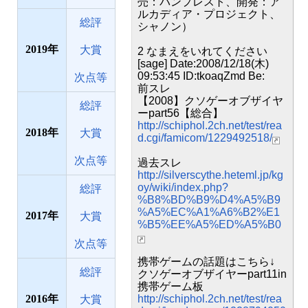
売：バンプレスト、開発：ア
ルカディア・プロジェクト、
総評
シャノン）
2019
大賞
2 なまえをいれてください
[sage] Date:2008/12/18(木)
09:53:45 ID:tkoaqZmd Be:
次点等
前スレ
【2008】クソゲーオブザイヤ
総評
ーpart56【総合】
http://schiphol.2ch.net/test/rea
2018
大賞
d.cgi/famicom/1229492518/
次点等
過去スレ
http://silverscythe.heteml.jp/kg
oy/wiki/index.php?
総評
%B8%BD%B9%D4%A5%B9
%A5%EC%A1%A6%B2%E1
2017
大賞
%B5%EE%A5%ED%A5%B0
次点等
携帯ゲームの話題はこちら↓
総評
クソゲーオブザイヤーpart11in
携帯ゲーム板
2016
http://schiphol.2ch.net/test/rea
大賞