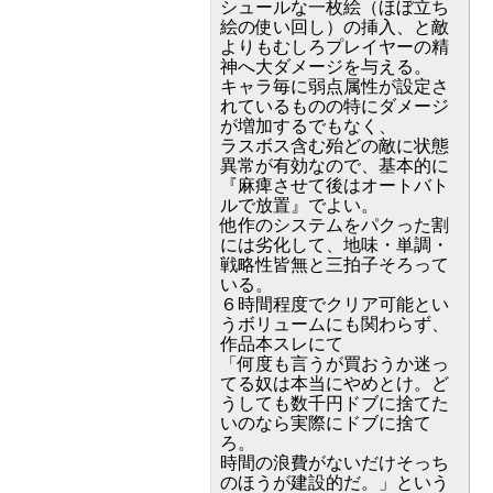
シュールな一枚絵（ほぼ立ち
絵の使い回し）の挿入、と敵
よりもむしろプレイヤーの精
神へ大ダメージを与える。
キャラ毎に弱点属性が設定さ
れているものの特にダメージ
が増加するでもなく、
ラスボス含む殆どの敵に状態
異常が有効なので、基本的に
『麻痺させて後はオートバト
ルで放置』でよい。
他作のシステムをパクった割
には劣化して、地味・単調・
戦略性皆無と三拍子そろって
いる。
６時間程度でクリア可能とい
うボリュームにも関わらず、
作品本スレにて
「何度も言うが買おうか迷っ
てる奴は本当にやめとけ。ど
うしても数千円ドブに捨てた
いのなら実際にドブに捨て
ろ。
時間の浪費がないだけそっち
のほうが建設的だ。」という