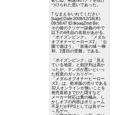
恥じぬ、剛速球のクソを投げ
つけられた思いであった。
7 なまえをいれてください
[sage] Date:2008/12/18(木)
09:58:47 ID:tkoaqZmd Be:
その後のクソゲー談義の中で
以下の4作品の名前があがる。
「ポイズンピンク」 「メダル
オブオナーヒーローズ2」「公
園で遊ぼう」「奈落の城 一柳
和、2度目の受難」である。
「ポイズンピンク」は「見え
ている地雷」と前評判は高か
ったが、テンポが悪いといっ
た程度のガッカリゲー。
「メダルオブオナーヒーロー
ズ2」は、欧米版の売りである
32人オンラインが無いことを
発売直前までひた隠すなど
メーカー対応は糞の極み。し
かしオフの内容はボリューム
不足だがFPSとしては良ゲー
～凡ゲー。