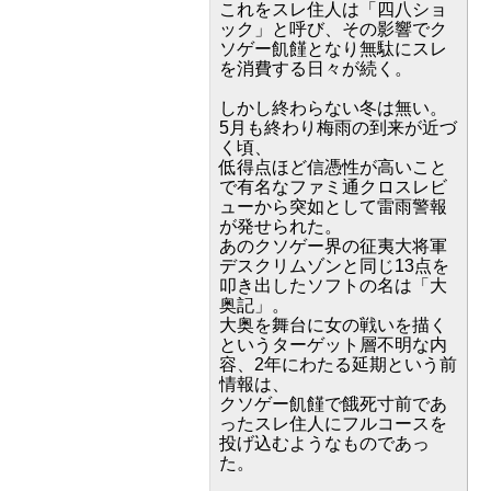
これをスレ住人は「四八ショ
ック」と呼び、その影響でク
ソゲー飢饉となり無駄にスレ
を消費する日々が続く。
しかし終わらない冬は無い。
5月も終わり梅雨の到来が近づ
く頃、
低得点ほど信憑性が高いこと
で有名なファミ通クロスレビ
ューから突如として雷雨警報
が発せられた。
あのクソゲー界の征夷大将軍
デスクリムゾンと同じ13点を
叩き出したソフトの名は「大
奥記」。
大奥を舞台に女の戦いを描く
というターゲット層不明な内
容、2年にわたる延期という前
情報は、
クソゲー飢饉で餓死寸前であ
ったスレ住人にフルコースを
投げ込むようなものであっ
た。