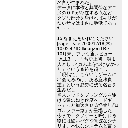
名言が生まれた。
データに本作と無関係なアニ
メのＯＰが存在する点など、
クソな部分を挙げればキリが
ないサマはまさに地獄であっ
た・・・
15 なまえをいれてください
[sage] Date:2008/12/18(木)
10:02:42 ID:tkoaqZmd Be:
10月末、ファミ通レビュー
｢ALL3」、即ち史上初「誰１
人として4点以上をつけなかっ
た」という奇跡を起こし
「現代で、こういうゲームに
出会えるのは、ある意味貴
重」という歴史に残る名言を
生みだし
当スレッドをジャングルを駆
ける猿の如き速度へ「ドギ
ャ」っと加速させる怪物｢プロ
ゴルファー猿」が登場した。
今まで、クソゲーと呼ばれる
物には酷いバグや電波なシナ
リオ、不快なシステムと言っ