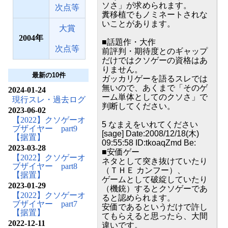
ソさ」が求められます。
次点等
糞移植でもノミネートされな
いことがあります。
大賞
2004
■話題作・大作
次点等
前評判・期待度とのギャップ
だけではクソゲーの資格はあ
りません。
最新の10件
ガッカリゲーを語るスレでは
無いので、あくまで「そのゲ
2024-01-24
ーム単体としてのクソさ」で
現行スレ・過去ログ
判断してください。
2023-06-02
【2022】クソゲーオ
5 なまえをいれてください
ブザイヤー part9
[sage] Date:2008/12/18(木)
【据置】
09:55:58 ID:tkoaqZmd Be:
2023-03-28
■安価ゲー
【2022】クソゲーオ
ネタとして突き抜けていたり
ブザイヤー part8
（ＴＨＥ カンフー）、
【据置】
ゲームとして破綻していたり
2023-01-29
（機銃）するとクソゲーであ
【2022】クソゲーオ
ると認められます。
ブザイヤー part7
安価であるというだけで許し
【据置】
てもらえると思ったら、大間
2022-12-11
違いです。