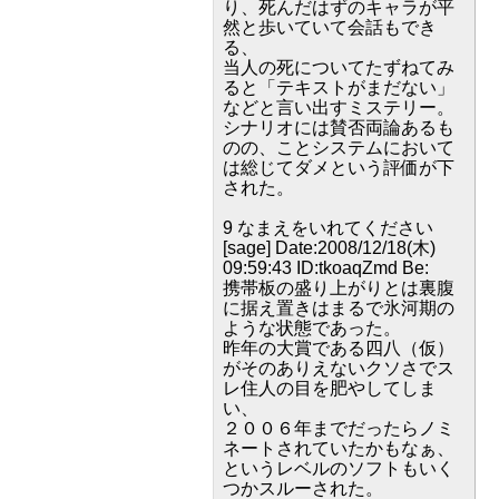
り、死んだはずのキャラが平
然と歩いていて会話もでき
る、
当人の死についてたずねてみ
ると「テキストがまだない」
などと言い出すミステリー。
シナリオには賛否両論あるも
のの、ことシステムにおいて
は総じてダメという評価が下
された。
9 なまえをいれてください
[sage] Date:2008/12/18(木)
09:59:43 ID:tkoaqZmd Be:
携帯板の盛り上がりとは裏腹
に据え置きはまるで氷河期の
ような状態であった。
昨年の大賞である四八（仮）
がそのありえないクソさでス
レ住人の目を肥やしてしま
い、
２００６年までだったらノミ
ネートされていたかもなぁ、
というレベルのソフトもいく
つかスルーされた。