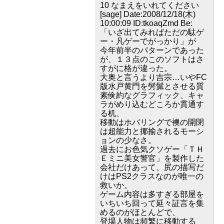
10 なまえをいれてください
[sage] Date:2008/12/18(木)
10:00:09 ID:tkoaqZmd Be:
「いざ出てみればただの駄ゲ
ー・凡ゲーでがっかり」が
今年前半のパターンであった
が、１３点のこのソフトはさ
すがに格が違った。
大奥と言うより吉宗…いやFC
版水戸黄門を髣髴とさせる質
素倹約なグラフィック、キャ
ラがめり込むどころか貫通す
る机、
移動はホバリングで襖の開閉
は超能力と揶揄されるモーシ
ョンの少なさ。
過去にお色気クソゲー「ＴＨ
Ｅミニ美女警官」を製作した
会社だけあって、尻の描写だ
けはPS2クラスなのが唯一の
救いか。
ゲーム内容は多すぎる部屋を
いちいち回って延々証言を集
めるのがほとんどで、
登場人物は頻繁に移動する