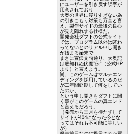
にユーザーを引き戻す誤字が
用意されており
大奥の世界に浸りすぎない為
の引きこもり対策も万全と言
え、製作サイドの最後の良心
が見え隠れする仕様だ。
開発会社ダフトの公式サイト
では、プログラム以外は関わ
ってないとのリアル申し開き
が始まる始末で
まさに宣伝文句通り、大奥記
は底知れぬ伏魔"伝"（公式HP
より）と言えよう。
尚、このゲームはマルチエン
ディングを採用しているのだ
が二年間延期して何をしてい
たのか、
という申し開きをダフトに聞
く事がこのゲームの真エンド
と言えるだろう。
（発売から三月を待たずして
サイトが404になった今とな
ってはそれも不可能に等しい
が）
発売前日なのに提示された買