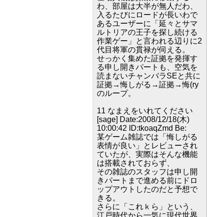
わ、部屋は大半が無人だわ、
入るたびにロードが長いわで
あるユーザーに「延々とサマ
ルトリアの王子を探し続ける
作業ゲー」と言われる辺りに2
代目将軍の貫禄が伺える。
せっかく集めた証拠を発揮す
る申し開きパートも、空気を
読まないチャンバラSEと共に
証拠→悔しがる→証拠→悔(ry
のループ。
11 なまえをいれてください
[sage] Date:2008/12/18(木)
10:00:42 ID:tkoaqZmd Be:
某ゲーム雑誌では「悔しがる
表情が良い」とレビューされ
ていたが、実際はそんな機能
は搭載されておらず、
その雑誌のスタッフは申し開
きパートまで進める前にドロ
ップアウトしたのだと予想で
きる。
さらに「これｋら」という、
江戸時代から一気に現代世界