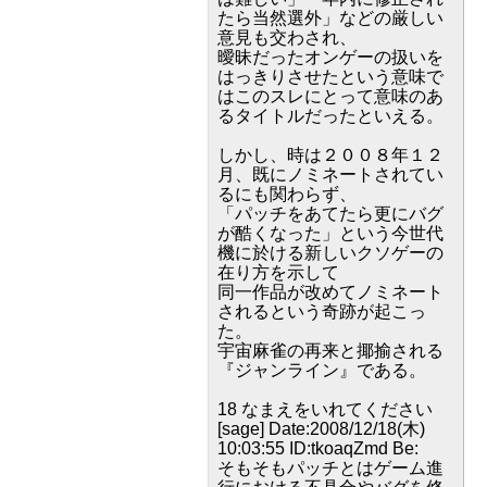
たら当然選外」などの厳しい
意見も交わされ、
曖昧だったオンゲーの扱いを
はっきりさせたという意味で
はこのスレにとって意味のあ
るタイトルだったといえる。
しかし、時は２００８年１２
月、既にノミネートされてい
るにも関わらず、
「パッチをあてたら更にバグ
が酷くなった」という今世代
機に於ける新しいクソゲーの
在り方を示して
同一作品が改めてノミネート
されるという奇跡が起こっ
た。
宇宙麻雀の再来と揶揄される
『ジャンライン』である。
18 なまえをいれてください
[sage] Date:2008/12/18(木)
10:03:55 ID:tkoaqZmd Be:
そもそもパッチとはゲーム進