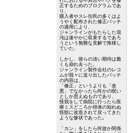
行における不具合やバグを修
正するためのプログラムであ
り、
購入者やスレ住民の多くはよ
うやく配布された修正パッチ
の適用により、
ジャンラインがもたらした混
沌は速やかに収束するであろ
うという無難な見解で推移し
ていた。
しかし、彼らの淡い期待は脆
くも崩れ去った。
ジャンライン製作会社のレコ
ムが我々に送り出したパッチ
の内容は、
「修正」というよりも「改
悪」でなかったら何かの呪い
としか思えぬものであり、
怪我をして病院に行ったら医
療ミスどころか得体の知れぬ
怪獣に改造されて戻ってきた
ような惨状であった｡
「カン」をしたら何故か関係