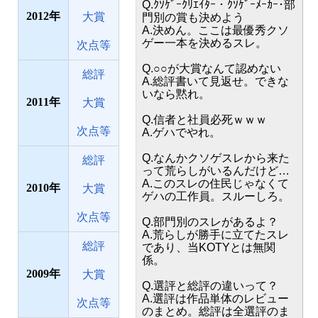
Q.ｸｿｹﾞｰｸﾘｴｲﾀｰ・ｸｿｹﾞｰﾒｰｶｰ･部
2012
大賞
門別の賞も決めよう
A.決めん。ここは最優秀クソ
ゲー一本を決めるスレ。
次点等
Q.○○が大賞なんて認めない
総評
A.総評書いて見返せ。できな
いなら黙れ。
2011
大賞
Q.信者と社員必死ｗｗｗ
次点等
A.ゲハでやれ。
Q.なんかクソゲスレから来た
総評
って荒らしがいるんだけど…
A.このスレの住民じゃなくて
2010
大賞
ゲハの工作員。スルーしろ。
次点等
Q.部門別のスレがあるよ？
A.荒らしが勝手に立てたスレ
総評
であり、当KOTYとは無関
係。
2009
大賞
Q.選評と総評の違いって？
A.選評は作品単体のレビュー
次点等
のまとめ。総評は全選評のま