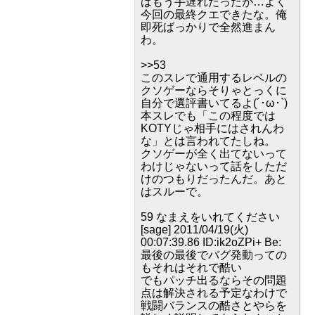
はもう手遅れだったが…よく
今回の最終クエできたな。俺
即死ばっかりで全然進まん
わ。
>>53
このスレで通用するレベルの
クソゲーならそりゃとっくに
自分で選評書いてるよ(´･ω･`)
本スレでも「この程度では
KOTYじゃ相手にはされんわ
な」とは言われてたしね。
クソゲーが全く出てないって
わけじゃないって話をしただ
けのつもりだったんだ。あと
はスルーで。
59 なまえをいれてください
[sage] 2011/04/19(火)
00:07:39.86 ID:ik2oZPi+ Be:
最後の最後でバグ発動っての
もそれはそれで酷い
でもパッチ出るならその問題
点は解決される予定なわけで
戦闘バランスの酷さとやらを