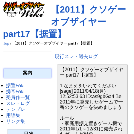
【2011】クソゲー
オブザイヤー
part17【据置】
Top
/ 【2011】クソゲーオブザイヤー part17【据置】
現行スレ・過去ログ
【2011】クソゲーオブザイヤ
案内
ー part17【据置】
据置Wiki
1 なまえをいれてください
[sage] 2011/04/18(月)
携帯Wiki
12:52:53.63 ID:as9gbGa4 Be:
受賞作一覧
2011年に発売したゲームで一
スレ・ログ
番のクソゲーを決めましょう
テンプレ
用語集
ルール
リンク集
・家庭用据え置きゲーム機で
2011年1/1～12/31に発売され
目次