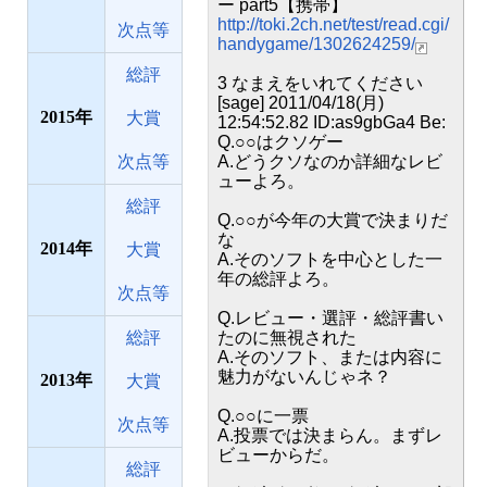
ー part5【携帯】
http://toki.2ch.net/test/read.cgi/
次点等
handygame/1302624259/
総評
3 なまえをいれてください
[sage] 2011/04/18(月)
2015
大賞
12:54:52.82 ID:as9gbGa4 Be:
Q.○○はクソゲー
次点等
A.どうクソなのか詳細なレビ
ューよろ。
総評
Q.○○が今年の大賞で決まりだ
な
2014
大賞
A.そのソフトを中心とした一
年の総評よろ。
次点等
Q.レビュー・選評・総評書い
総評
たのに無視された
A.そのソフト、または内容に
魅力がないんじゃネ？
2013
大賞
Q.○○に一票
次点等
A.投票では決まらん。まずレ
ビューからだ。
総評