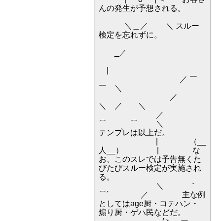
んの発生が予想される。
＼＿／ ＼ スルー
検定を忘れずに。
＿_／
|
／ ￣
￣ ＼
／
＼ ／ ＼
／
⌒ ⌒ ＼
テンプレは以上だ。
| （__
人__） | な
お、このスレでは予告無くた
びたびスルー検定が実施され
る。
＼ ｀
⌒´ ／ 主な例
としてはage厨・コテハン・
煽り厨・ゲハ民などだ。