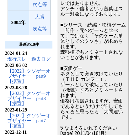
レではありません。
次点等
アンチ・信者という言葉はス
ルー対象になっております。
大賞
2004
■シリーズ・続編・移植ゲーム
次点等
「前作・元のゲームと比べ
て」ではなく「そのゲーム単
体としてのクソさ」が求めら
最新の10件
れます。
糞移植でもノミネートされな
2024-01-24
いことがあります。
現行スレ・過去ログ
2023-06-02
■安価ゲー
【2022】クソゲーオ
ネタとして突き抜けていたり
ブザイヤー part9
（ＴＨＥ カンフー）、
【据置】
ゲームとして破綻していたり
2023-03-28
（機銃）するとノミネートさ
【2022】クソゲーオ
れます。
ブザイヤー part8
価格は考慮されますが、安価
【据置】
であるというだけで許しても
2023-01-29
らえると思ったら、大間違い
【2022】クソゲーオ
です。
ブザイヤー part7
【据置】
5 なまえをいれてください
2022-12-11
[sage] 2011/04/18(月)