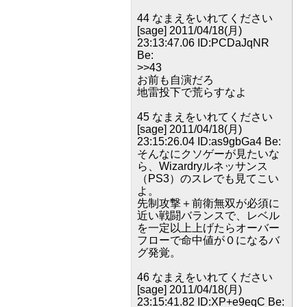
44 なまえをいれてください
[sage] 2011/04/18(月)
23:13:47.06 ID:PCDaJqNR
Be:
>>43
お前も自演だろ
地雷投下で荒らすなよ
45 なまえをいれてください
[sage] 2011/04/18(月)
23:15:26.04 ID:as9gbGa4 Be:
そんなにクソゲーが見たいな
ら、Wizardryルネッサンス
（PS3）のスレでも見てこい
よ。
先制攻撃＋前衛無双が必須に
近い戦闘バランスで、レベル
を一定以上上げたらオーバー
フローで命中値が０になるバ
グ発覚。
46 なまえをいれてください
[sage] 2011/04/18(月)
23:15:41.82 ID:XP+e9eqC Be: