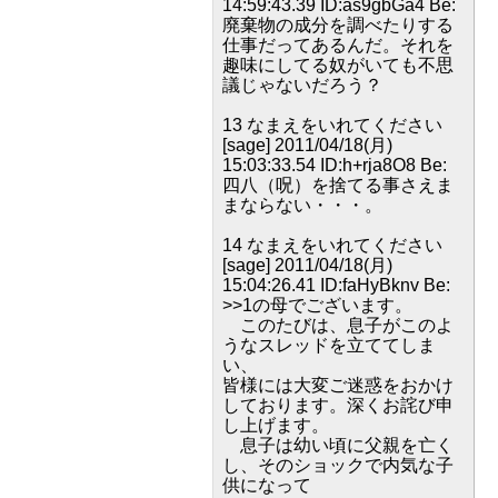
14:59:43.39 ID:as9gbGa4 Be:
廃棄物の成分を調べたりする
仕事だってあるんだ。それを
趣味にしてる奴がいても不思
議じゃないだろう？
13 なまえをいれてください
[sage] 2011/04/18(月)
15:03:33.54 ID:h+rja8O8 Be:
四八（呪）を捨てる事さえま
まならない・・・。
14 なまえをいれてください
[sage] 2011/04/18(月)
15:04:26.41 ID:faHyBknv Be:
>>1の母でございます。
このたびは、息子がこのよ
うなスレッドを立ててしま
い、
皆様には大変ご迷惑をおかけ
しております。深くお詫び申
し上げます。
息子は幼い頃に父親を亡く
し、そのショックで内気な子
供になって