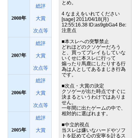
とめ。
総評
4 なまえをいれてください
2008
大賞
[sage] 2011/04/18(月)
12:55:16.38 ID:as9gbGa4 Be:
注意点
次点等
■本スレへの突撃禁止
総評
どれほどのクソゲーだろう
と、買ってプレイもしていな
2007
大賞
いくせに本スレに行って
煽ったり馬鹿にしたりする行
次点等
為は人としてあるまじき行為
です。
総評
■次点・大賞の決定
クソゲーが出た時点ですぐに
2006
大賞
決まるというわけではありま
せん。
次点等
一年間に出たゲームの中で、
相対的に選ばれます。
総評
■中立的視点
2005
大賞
当スレは嫌いなハードやソフ
トを貶めて心の安寧を計るス