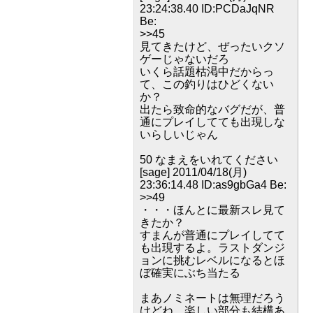
23:24:38.40 ID:PCDaJqNR
Be:
>>45
見てきたけど、ぜったいクソ
ゲーじゃないだろ
いくら話題枯渇中だからっ
て、この釣りはひどくない
か？
出たら致命的なバグだが、普
通にプレイしてても出現しな
いらしいじゃん
50 なまえをいれてください
[sage] 2011/04/18(月)
23:36:14.48 ID:as9gbGa4 Be:
>>49
・・・ほんとに最新スレ見て
きたか？
すまんが普通にプレイしてて
も出現するよ。ラストダンジ
ョンに挑むレベルになるとほ
ぼ確実にぶち当たる
まあノミネートは無理だろう
けどね。楽しい部分も結構あ