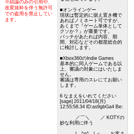
※結論のみの引用や、
改変抜粋を伴う無許可
■オンラインゲー
での盗用を禁止してい
現状は暫定的に据え置き機で
ます。
あればノミネート可ですが、
あくまで『ゲーム単体として
クソか？』が重要です。
パッチがあたれば内容、期
間、対応などその都度総合的
に検討します。
■Xbox360のIndie Games
基本的に同人ゲームである以
上、審議の対象にはいたしま
せん。
審議は専用のスレにてお願い
します。
6 なまえをいれてください
[sage] 2011/04/18(月)
12:55:58.34 ID:as9gbGa4 Be:
／￣＼ ／ KOTYの
妙な利用に伴う
| ^o^ | ＜ お客さ