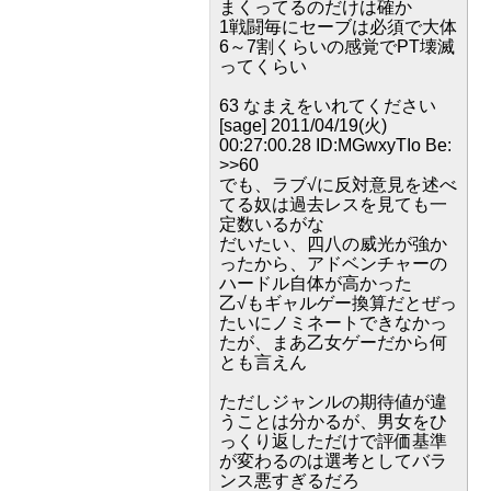
まくってるのだけは確か
1戦闘毎にセーブは必須で大体
6～7割くらいの感覚でPT壊滅
ってくらい
63 なまえをいれてください
[sage] 2011/04/19(火)
00:27:00.28 ID:MGwxyTIo Be:
>>60
でも、ラブ√に反対意見を述べ
てる奴は過去レスを見ても一
定数いるがな
だいたい、四八の威光が強か
ったから、アドベンチャーの
ハードル自体が高かった
乙√もギャルゲー換算だとぜっ
たいにノミネートできなかっ
たが、まあ乙女ゲーだから何
とも言えん
ただしジャンルの期待値が違
うことは分かるが、男女をひ
っくり返しただけで評価基準
が変わるのは選考としてバラ
ンス悪すぎるだろ