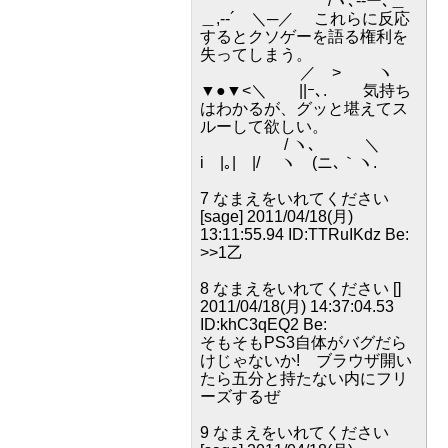
/ヽ､--ー､＿
＿,-‐´ ＼─／ これらに反応
するとクソゲーを語る権利を
失ってしまう。
／ > ヽ
▼●▼<＼ ||ｰ､. 気持ち
はわかるが、グッと堪えてス
ルーして欲しい。
/ ヽ､ ＼
i |｡| |/ ヽ (ニ､｀ヽ.
7 なまえをいれてください
[sage] 2011/04/18(月)
13:11:55.94 ID:TTRuIKdz Be:
>>1乙
8 なまえをいれてください []
2011/04/18(月) 14:37:04.53
ID:khC3qEQ2 Be:
そもそもPS3自体がバグだら
けじゃないか! ブラウザ開い
たら五分と持たない内にフリ
ーズするぜ
9 なまえをいれてください