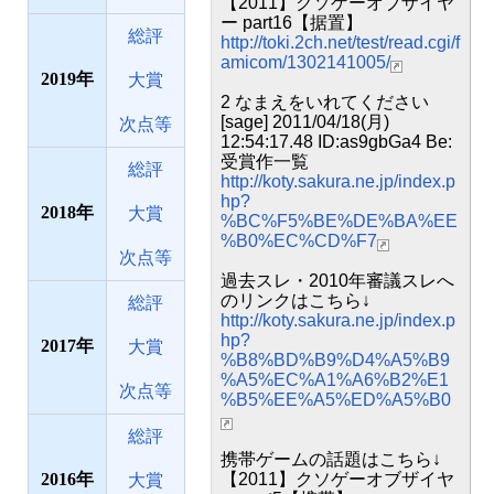
【2011】クソゲーオブザイヤ
ー part16【据置】
総評
http://toki.2ch.net/test/read.cgi/f
amicom/1302141005/
2019
大賞
2 なまえをいれてください
[sage] 2011/04/18(月)
次点等
12:54:17.48 ID:as9gbGa4 Be:
受賞作一覧
総評
http://koty.sakura.ne.jp/index.p
hp?
2018
大賞
%BC%F5%BE%DE%BA%EE
%B0%EC%CD%F7
次点等
過去スレ・2010年審議スレへ
のリンクはこちら↓
総評
http://koty.sakura.ne.jp/index.p
hp?
2017
大賞
%B8%BD%B9%D4%A5%B9
%A5%EC%A1%A6%B2%E1
次点等
%B5%EE%A5%ED%A5%B0
総評
携帯ゲームの話題はこちら↓
2016
【2011】クソゲーオブザイヤ
大賞