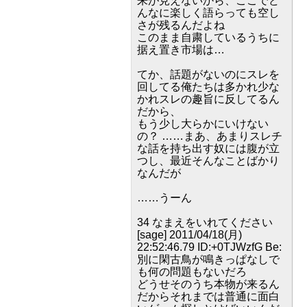
来が見えないから、ここでど
んなに楽しく語らっても空し
さが残るんだよね
このまま自粛しているうちに
据え置き市場は…
てか、話題がないのにスレを
回してる俺たちは多かれ少な
かれスレの趣旨に反してるん
だから、
もう少し大らかにいけない
の？ ……まあ、あまりスレチ
な話を持ち出す奴には腹が立
つし、最近そんなことばかり
なんだが
……うーん
34 なまえをいれてください
[sage] 2011/04/18(月)
22:52:46.79 ID:+0TJWzfG Be:
別に閑古鳥が鳴きっぱなしで
も何の問題もないだろ
どうせそのうち本物が来るん
だからそれまでは普通に面白