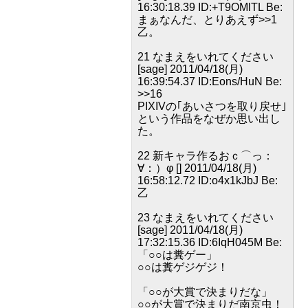
16:30:18.39 ID:+T9OMlTL Be:
まぁなんだ、とりあえず>>1
乙。
21 なまえをいれてください
[sage] 2011/04/18(月)
16:39:54.37 ID:Eons/HuN Be:
>>16
PIXIVの｢あいさつを取り戻せ｣
という作品をなぜか思い出し
た。
22 新キャラ作るおｃ⌒っ：
∀：）φ [] 2011/04/18(月)
16:58:12.72 ID:o4x1kJbJ Be:
乙
23 なまえをいれてください
[sage] 2011/04/18(月)
17:32:15.36 ID:6IqH045M Be:
「○○は糞ゲー」
○○は糞ゲジゲジ！
「○○が大賞で決まりだな」
○○が大賞で決まりだ南京虫！