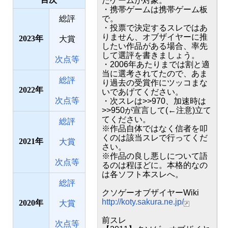
たゲームが対象。
・携帯ゲームは携帯ゲーム板
総評
で。
・投票で決定するスレではあ
りません、オブザイヤーに推
2023
大賞
したい作品がある場合、率先
して選評を書きましょう。
次点等
・2006年あたりまでは割と適
当に選考されてたので、あま
総評
り過去の受賞作にツッコまな
2022
いであげてください。
次点等
・次スレは>>970、加速時は
>>950が宣言して(←注意)立て
てください。
総評
※作品自体ではなく信者を叩
くのは該当スレで行ってくだ
2021
大賞
さい。
※作品の良し悪しについて語
次点等
るのは程ほどに。本格的なの
は各ソフト本スレへ。
総評
クソゲーオブザイヤーWiki
http://koty.sakura.ne.jp/
2020
大賞
前スレ
次点等