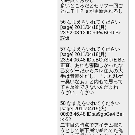
る時点でお察し
多いところだとセリフ一回ご
とにＴＩＰｓが更新されるし
56 なまえをいれてください
[sage] 2011/04/18(月)
23:52:08.12 ID:+lPwBOlJ Be:
誤爆
57 なまえをいれてください
[sage] 2011/04/18(月)
23:54:06.48 ID:oBQbSk+E Be:
正直、あれも鬱陶しかったな
乙女ゲーだからスレ住人の大
半は管轄外だし、「これ駄ゲ
ー臭いなぁ」と内心で思って
ても反論できないんだよね
うざい、うざい
58 なまえをいれてください
[sage] 2011/04/19(火)
00:03:46.48 ID:as9gbGa4 Be:
>>52
二本目の時点でアイテム掘ろ
うとして最下層で暴れてた俺