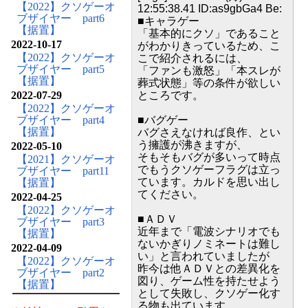
【2022】クソゲーオ
12:55:38.41 ID:as9gbGa4 Be:
ブザイヤー part6
■キャラゲー
【据置】
「基本的にクソ」であること
2022-10-17
がわかりきっているため、こ
【2022】クソゲーオ
こで紹介されるには、
ブザイヤー part5
「ファンも激怒」「本スレが
【据置】
葬式状態」等の条件が欲しい
2022-07-29
ところです。
【2022】クソゲーオ
ブザイヤー part4
■バグゲー
【据置】
バグさえなければ良作、とい
う擁護が沸きますが、
2022-05-10
そもそもバグが多いって時点
【2021】クソゲーオ
でもうクソゲーフラグは立っ
ブザイヤー part11
ています。カルドを思い出し
【据置】
てください。
2022-04-25
【2022】クソゲーオ
■ＡＤＶ
ブザイヤー part3
近年まで「電波シナリオでも
【据置】
ないかぎりノミネートは難し
2022-04-09
い」と言われていましたが
【2022】クソゲーオ
昨今は他ＡＤＶとの差異化を
ブザイヤー part2
図り、ゲーム性を持たせよう
【据置】
として失敗し、クソゲー化す
る物も出ています。