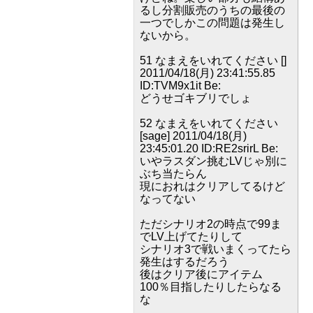
るし分割販売のうちの最後の
一つでしかこの問題は発生し
ないから。
51 なまえをいれてください []
2011/04/18(月) 23:41:55.85
ID:TVM9x1it Be:
どうせゴキブリでしょ
52 なまえをいれてください
[sage] 2011/04/18(月)
23:45:01.20 ID:RE2srirL Be:
いやラスダン挑むLVじゃ別に
ぶち当たらん
現におれはクリアしてるけど
なってない
ただシナリオ2の時点で99ま
でLV上げてたりして
シナリオ3で戦いまくってたら
発生はするだろう
後はクリア後にアイテム
100％目指したりしたらなる
な