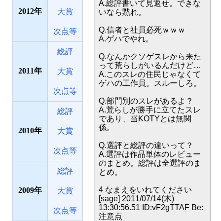
A.総評書いて見返せ。できな
2012
大賞
いなら黙れ。
Q.信者と社員必死ｗｗｗ
次点等
A.ゲハでやれ。
総評
Q.なんかクソゲスレから来た
って荒らしがいるんだけど…
2011
大賞
A.このスレの住民じゃなくて
ゲハの工作員。スルーしろ。
次点等
Q.部門別のスレがあるよ？
A.荒らしが勝手に立てたスレ
総評
であり、当KOTYとは無関
係。
2010
大賞
Q.選評と総評の違いって？
次点等
A.選評は作品単体のレビュー
のまとめ。総評は全選評のま
総評
とめ。
4 なまえをいれてください
2009
大賞
[sage] 2011/07/14(木)
13:30:56.51 ID:vF2gTTAF Be:
次点等
注意点