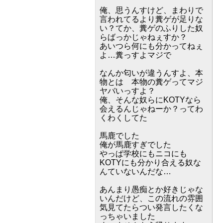
俺、思うんすけど、まわりで
言われてるより糞ゲが足りな
い？てか、糞ゲのふりした奴
らばっかじゃねぇすか？
あいつら何にも分かってねぇ
よ…糞っすよマジで
なんか匂いが違うんすよ、本
物とは 本物の糞ゲってマジ
ヤバいっすよ？
俺、そんな奴らにKOTYなら
会えるんじゃねーか？ってわ
くわくしてた
馬鹿でした
俺が馬鹿すぎでした
やっぱ学校にもニコにも
KOTYにも分かり合える奴な
んていないんだな…
あんまり愚痴とか好きじゃな
いんだけど、この流れの雰囲
気見てたらつい発言したくな
っちゃいました