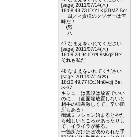
[sage] 2011/07/14(木)
18:08:48.73 ID:YLKj3DMZ Be:
四／＜貴様のクソゲーは何
味だ！
(怒
八
47 なまえをいれてください
[sage] 2011/07/14(木)
18:09:23.94 ID:r/L8sKq2 Be:
それも私だ
48 なまえをいれてください
[sage] 2011/07/14(木)
18:10:49.77 ID:JNn8vcjj Be:
>>37
キジューは普段は放置でいい
のに、（画面端放置しないと
相手の弾幕激しくて、辛い箇
所もある）
殲滅ミッション始まるとやた
ら難しいところがあったりし
て、イライラが募る。
一箇所だけほぼ決められた手