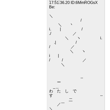
17:51:36.20 ID:6MmROGsX
Be:
＼
/
＼ 丶
i. | /
./ ／
＼ ヽ i.
.| /
/ ／
＼ ヽ
i |
/ / ／
＼
-‐
ー
_＿
わ た し で
す --
二
／￣
＼