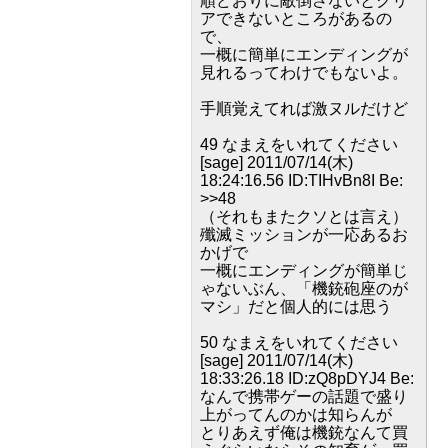
順どおりに敵倒さないとクリ
アできないところがあるの
で、
一概に簡単にエンディングが
見れるってわけでもないよ。
手順覚えてれば激ヌルだけど
49 なまえをいれてください
[sage] 2011/07/14(木)
18:24:16.56 ID:TIHvBn8I Be:
>>48
（それもまたクソとは言え）
殲滅ミッションが一応あるお
かげで
一概にエンディングが簡単じ
ゃないぶん、「機銃砲座のが
マシ」だと個人的には思う
50 なまえをいれてください
[sage] 2011/07/14(木)
18:33:26.18 ID:zQ8pDYJ4 Be:
なんで携帯ゲーの話題で盛り
上がってんのかは知らんが
とりあえず俺は機銃なんて買