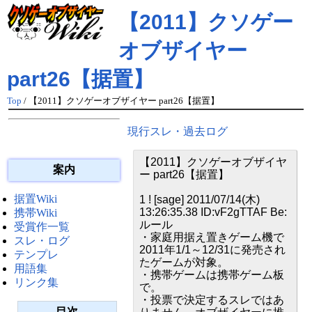
【2011】クソゲー
オブザイヤー
part26【据置】
Top
/ 【2011】クソゲーオブザイヤー part26【据置】
現行スレ・過去ログ
【2011】クソゲーオブザイヤ
案内
ー part26【据置】
据置Wiki
1 ! [sage] 2011/07/14(木)
13:26:35.38 ID:vF2gTTAF Be:
携帯Wiki
ルール
受賞作一覧
・家庭用据え置きゲーム機で
スレ・ログ
2011年1/1～12/31に発売され
テンプレ
たゲームが対象。
用語集
・携帯ゲームは携帯ゲーム板
リンク集
で。
・投票で決定するスレではあ
目次