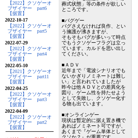
【2022】クソゲーオ
葬式状態」等の条件が欲しい
ブザイヤー part6
ところです。
【据置】
2022-10-17
■バグゲー
【2022】クソゲーオ
バグさえなければ良作、とい
ブザイヤー part5
う擁護が沸きますが、
【据置】
そもそもバグが多いって時点
2022-07-29
でもうクソゲーフラグは立っ
ています。カルドを思い出し
【2022】クソゲーオ
ブザイヤー part4
てください。
【据置】
■ＡＤＶ
2022-05-10
近年まで「電波シナリオでも
【2021】クソゲーオ
ないかぎりノミネートは難し
ブザイヤー part11
い」と言われていましたが
【据置】
昨今は他ＡＤＶとの差異化を
2022-04-25
図り、ゲーム性を持たせよう
【2022】クソゲーオ
として失敗し、クソゲー化す
ブザイヤー part3
る物も出ています。
【据置】
2022-04-09
■オンラインゲー
【2022】クソゲーオ
現状は暫定的に据え置き機で
ブザイヤー part2
あればノミネート可ですが、
【据置】
あくまで『ゲーム単体として
クソか？』が重要です。