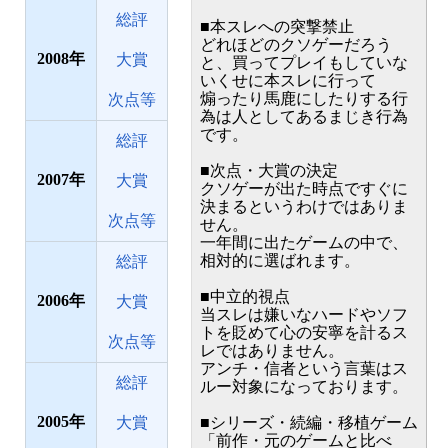
総評
■本スレへの突撃禁止
どれほどのクソゲーだろう
2008
大賞
と、買ってプレイもしていな
いくせに本スレに行って
煽ったり馬鹿にしたりする行
次点等
為は人としてあるまじき行為
です。
総評
■次点・大賞の決定
2007
大賞
クソゲーが出た時点ですぐに
決まるというわけではありま
次点等
せん。
一年間に出たゲームの中で、
相対的に選ばれます。
総評
■中立的視点
2006
大賞
当スレは嫌いなハードやソフ
トを貶めて心の安寧を計るス
次点等
レではありません。
アンチ・信者という言葉はス
総評
ルー対象になっております。
2005
大賞
■シリーズ・続編・移植ゲーム
「前作・元のゲームと比べ