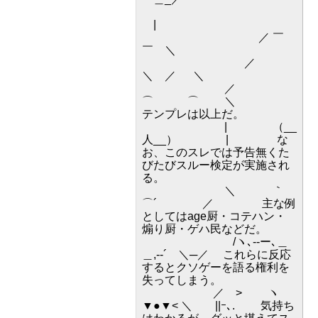
|
／ ￣
￣ ＼
／
＼ ／ ＼
／
⌒ ⌒ ＼
テンプレは以上だ。
| （__
人__） | な
お、このスレでは予告無くた
びたびスルー検定が実施され
る。
＼ ｀
⌒´ ／ 主な例
としてはage厨・コテハン・
煽り厨・ゲハ民などだ。
/ヽ､--ー､＿
＿,-‐´ ＼─／ これらに反応
するとクソゲーを語る権利を
失ってしまう。
／ > ヽ
▼●▼< ＼ ||ｰ､. 気持ち