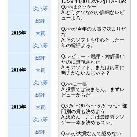
13:29:48.00 ID:vF2gTTAF Be:
Q.○○はクソゲー
次点等
A.どうクソなのか詳細なレビ
ューよろ。
総評
Q.○○が今年の大賞で決まりだ
2015
大賞
な
A.そのソフトを中心とした一
次点等
年の総評よろ。
Q.レビュー・選評・総評書い
総評
たのに無視された
A.そのソフト、または内容に
2014
大賞
魅力がないんじゃネ？
次点等
Q.○○に一票
A.投票では決まらん。まずレ
総評
ビューからだ。
Q.ｸｿｹﾞｰｸﾘｴｲﾀｰ・ｸｿｹﾞｰﾒｰｶｰ･部
2013
大賞
門別の賞も決めよう
A.決めん。ここは最優秀クソ
次点等
ゲー一本を決めるスレ。
総評
Q.○○が大賞なんて認めない