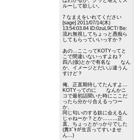
はわかるが、グッと堪えてス
ルーして欲しい。
7 なまえをいれてください
[sage] 2011/07/14(木)
13:54:03.84 ID:0zuL9CT/ Be:
流れ無視してちょっと愚痴ら
してもらっていいっすか？
あの…ここってKOTYってと
こで間違いないっすよね？
四八(仮)とかで有名な なん
か、イメージとだいぶ違うん
すけど？
俺、正直期待してたんすよ…
KOTYってのに なんかニ
コで最初話聞いた時にここだ
ったら分かり合えるっつー
か、
同じ匂いのする奴に会えるん
じゃねーか？とか………正
直、ちょっとがっかりでした
(糞ｶﾞｷが生言ってすいませ
ん…)