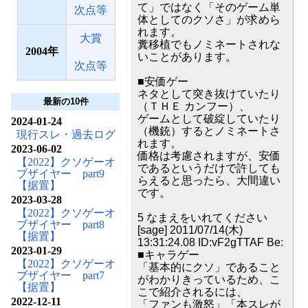
て」ではなく「そのゲーム単
次点等
体としてのクソさ」が求めら
れます。
大賞
糞移植でもノミネートされな
2004
いことがあります。
次点等
■安価ゲー
ネタとして突き抜けていたり
最新の10件
（ＴＨＥ カンフー）、
ゲームとして破綻していたり
2024-01-24
（機銃）するとノミネートさ
現行スレ・過去ログ
れます。
2023-06-02
価格は考慮されますが、安価
【2022】クソゲーオ
であるというだけで許しても
ブザイヤー part9
らえると思ったら、大間違い
【据置】
です。
2023-03-28
【2022】クソゲーオ
5 なまえをいれてください
ブザイヤー part8
[sage] 2011/07/14(木)
【据置】
13:31:24.08 ID:vF2gTTAF Be:
2023-01-29
■キャラゲー
【2022】クソゲーオ
「基本的にクソ」であること
ブザイヤー part7
がわかりきっているため、こ
【据置】
こで紹介されるには、
2022-12-11
「ファンも激怒」「本スレが