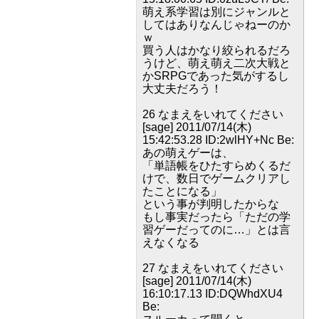
萌え系学習は別にジャンルと
してはありなんじゃねーのか
ｗ
買う人はかなり絞られるだろ
うけど、萌え萌え二次大戦と
かSRPGであった気がするし
大丈夫だろう！
26 なまえをいれてください
[sage] 2011/07/14(木)
15:42:53.28 ID:2wlHY+Nc Be:
あの萌えゲーは、
「単語帳をひたすらめくるだ
けで、数日でゲームクリアし
たことになる」
という事が判明したからな
もし事実だったら「ただの学
習ゲーだってのに…」とは言
えなくなる
27 なまえをいれてください
[sage] 2011/07/14(木)
16:10:17.13 ID:DQWhdXU4
Be: