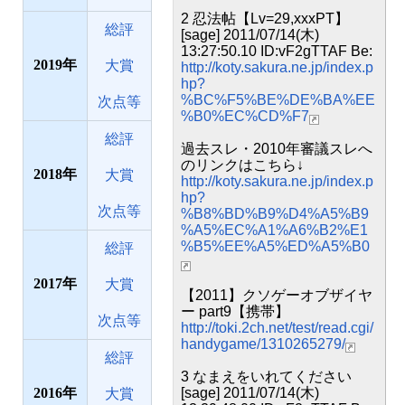
2 忍法帖【Lv=29,xxxPT】
総評
[sage] 2011/07/14(木)
13:27:50.10 ID:vF2gTTAF Be:
2019
大賞
http://koty.sakura.ne.jp/index.p
hp?
%BC%F5%BE%DE%BA%EE
次点等
%B0%EC%CD%F7
総評
過去スレ・2010年審議スレへ
のリンクはこちら↓
2018
大賞
http://koty.sakura.ne.jp/index.p
hp?
次点等
%B8%BD%B9%D4%A5%B9
%A5%EC%A1%A6%B2%E1
%B5%EE%A5%ED%A5%B0
総評
2017
大賞
【2011】クソゲーオブザイヤ
ー part9【携帯】
次点等
http://toki.2ch.net/test/read.cgi/
handygame/1310265279/
総評
3 なまえをいれてください
2016
[sage] 2011/07/14(木)
大賞