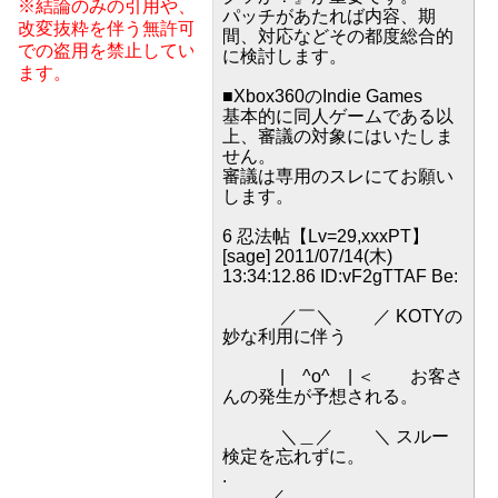
※結論のみの引用や、
パッチがあたれば内容、期
改変抜粋を伴う無許可
間、対応などその都度総合的
での盗用を禁止してい
に検討します。
ます。
■Xbox360のIndie Games
基本的に同人ゲームである以
上、審議の対象にはいたしま
せん。
審議は専用のスレにてお願い
します。
6 忍法帖【Lv=29,xxxPT】
[sage] 2011/07/14(木)
13:34:12.86 ID:vF2gTTAF Be:
／￣＼ ／ KOTYの
妙な利用に伴う
| ^o^ | ＜ お客さ
んの発生が予想される。
＼＿／ ＼ スルー
検定を忘れずに。
.
＿_／