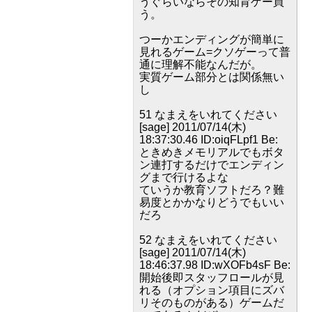
うぐらいならその知育ゲー買
う。
つーかエンディングが簡単に
見れるゲーム=クソゲーって普
通に理解不能なんだが。
実質ゲーム部分とは関係無い
し
51 なまえをいれてください
[sage] 2011/07/14(木)
18:37:30.46 ID:oiqFLpf1 Be:
ときめきメモリアルでもボタ
ン連打するだけでエンディン
グまで行けるよな
ていうか教育ソフトだろ？難
易度とかかなりどうでもいい
だろ
52 なまえをいれてください
[sage] 2011/07/14(木)
18:46:37.98 ID:wXOFb4sF Be:
開始後即スタッフロールが見
れる（オプション項目にズバ
リそのものがある）ゲームだ