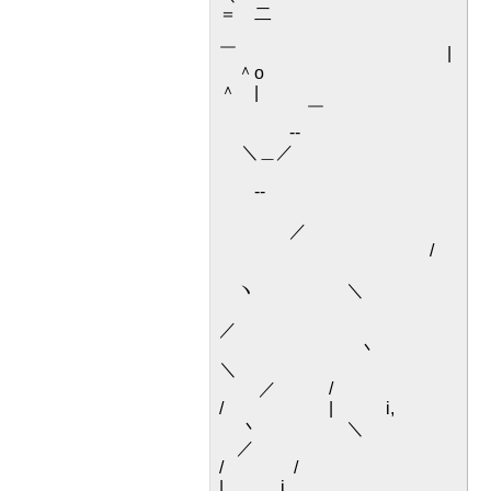
＝ 二
￣ |
＾o
＾ |
￣
-‐
＼＿／
‐-
／
/
ヽ ＼
／
丶
＼
／ /
/ | i,
丶 ＼
／
/ /
| i,