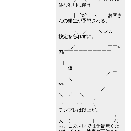
妙な利用に伴う
| ^o^ | ＜ お客さ
んの発生が予想される。
＼＿／ ＼ スルー
検定を忘れずに。
.
＿_／ ￣￣<
四/￣￣￣￣￣￣￣￣￣￣
|
仮
／ ￣
￣ ＼
<<
／
＼ ／ ＼
／
⌒ ⌒ ＼
テンプレは以上だ。
| （__
人__） | な
お、このスレでは予告無くた