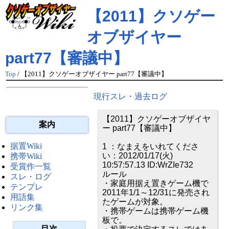
【2011】クソゲー
オブザイヤー
part77【審議中】
Top
/ 【2011】クソゲーオブザイヤー part77【審議中】
現行スレ・過去ログ
【2011】クソゲーオブザイヤ
案内
ー part77【審議中】
据置Wiki
1 ：なまえをいれてくださ
い：2012/01/17(火)
携帯Wiki
10:57:57.13 ID:WrZIe732
受賞作一覧
ルール
スレ・ログ
・家庭用据え置きゲーム機で
テンプレ
2011年1/1～12/31に発売され
用語集
たゲームが対象。
リンク集
・携帯ゲームは携帯ゲーム機
板で。
目次