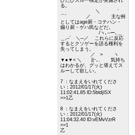
びたびスルー検定が実施され
る。
＼ ｀
⌒´ ／ 主な例
としてはage厨・コテハン・
煽り厨・ゲハ民などだ。
/ヽ､--ー､＿
＿,-‐´ ＼─／ これらに反応
するとクソゲーを語る権利を
失ってしまう。
／ > ヽ
▼●▼< ＼ ||ｰ､. 気持ち
はわかるが、グッと堪えてス
ルーして欲しい。
7 ：なまえをいれてくださ
い：2012/01/17(火)
11:02:41.85 ID:5btdjISX
>>1乙
8 ：なまえをいれてくださ
い：2012/01/17(火)
11:04:32.40 ID:vEMvVzrR
>>1
乙