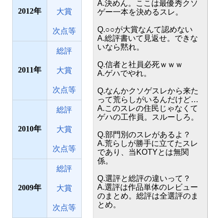
A.決めん。ここは最優秀クソ
2012
大賞
ゲー一本を決めるスレ。
Q.○○が大賞なんて認めない
次点等
A.総評書いて見返せ。できな
いなら黙れ。
総評
Q.信者と社員必死ｗｗｗ
2011
大賞
A.ゲハでやれ。
次点等
Q.なんかクソゲスレから来た
って荒らしがいるんだけど…
A.このスレの住民じゃなくて
総評
ゲハの工作員。スルーしろ。
2010
大賞
Q.部門別のスレがあるよ？
A.荒らしが勝手に立てたスレ
次点等
であり、当KOTYとは無関
係。
総評
Q.選評と総評の違いって？
A.選評は作品単体のレビュー
2009
大賞
のまとめ。総評は全選評のま
とめ。
次点等