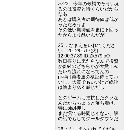
>>23 今年の候補でそういえ
るのは投資と待くらいだから
なあ
あとは購入者の期待値は低か
っただろうよ
その低い期待値を更に下回っ
たからより酷いんだが
25 ：なまえをいれてくださ
い：2012/01/17(火)
12:00:37.89 ID:Zk579IoO
数日振りに来たらなんで投資
かpia4のどちらかが大賞！み
たいな流れになってんの
pia4は勇者達の検証待ってい
いし、大賞でもいいけど総評
は他より劣る感じだし
どのゲームも拮抗したクソな
んだからちょっと落ち着け、
特にpia4押し
まだ慌てる時間じゃない、鮫
の話でもしてクールダウンだ
26 ：なまえをいれてくださ