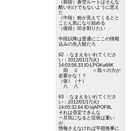
（前段）蒼空ルートはそんな
酷いわけでもないように思え
た
（中段）粗が見えてくるとと
ことん気になり始める
（後段）叩き割りたい
中段以降は普通にここの情報
込みの先入観だろ
62 ：なまえをいれてくださ
い：2012/01/17(火)
14:03:58.33 ID:LPGKu68K
四 Ｃ ＜我々の力が
必要かな！？
（仮）（十）
八 八
63 ：なまえをいれてくださ
い：2012/01/17(火)
14:05:32.64 ID:iqAPOF8L
それは否定できんな
一旦気になると症状は重い
が、
情報さえなければ平穏無事に