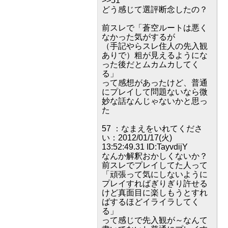
>>51
どう感じて選評断念したの？
前スレで「蒼空ルートは悪く
なかった気がするが
（手記やらスレ住人の先入観
ありで）粗が見えるようにな
った後だとムカムカしてく
る」
って感想があったけど、普通
にプレイして問題ないなら微
妙な話なんじゃないかと思っ
た
57 ：なまえをいれてくださ
い：2012/01/17(火)
13:52:49.31 ID:TayvdijY
なんか解釈おかしくないか？
前スレでプレイしてた人って
「頑張って気にしないように
プレイすればぎりぎり許せる
けど真面目に楽しもうとすれ
ばするほどイライラしてく
る」
って感じで先入観が～なんて