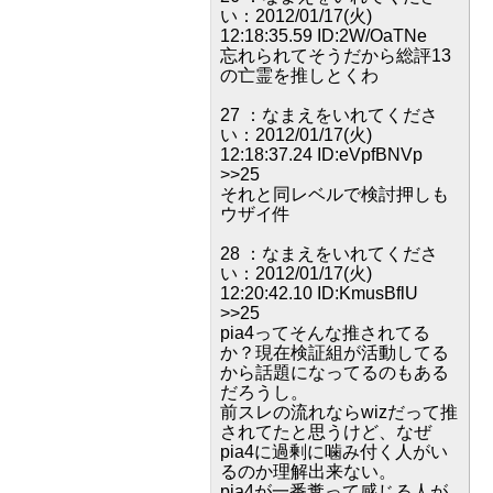
い：2012/01/17(火)
12:18:35.59 ID:2W/OaTNe
忘れられてそうだから総評13
の亡霊を推しとくわ
27 ：なまえをいれてくださ
い：2012/01/17(火)
12:18:37.24 ID:eVpfBNVp
>>25
それと同レベルで検討押しも
ウザイ件
28 ：なまえをいれてくださ
い：2012/01/17(火)
12:20:42.10 ID:KmusBflU
>>25
pia4ってそんな推されてる
か？現在検証組が活動してる
から話題になってるのもある
だろうし。
前スレの流れならwizだって推
されてたと思うけど、なぜ
pia4に過剰に噛み付く人がい
るのか理解出来ない。
pia4が一番糞って感じる人が