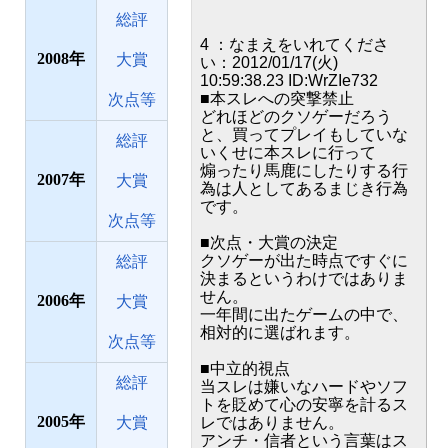
総評
4 ：なまえをいれてくださ
2008
大賞
い：2012/01/17(火)
10:59:38.23 ID:WrZIe732
■本スレへの突撃禁止
次点等
どれほどのクソゲーだろう
と、買ってプレイもしていな
総評
いくせに本スレに行って
煽ったり馬鹿にしたりする行
2007
大賞
為は人としてあるまじき行為
です。
次点等
■次点・大賞の決定
クソゲーが出た時点ですぐに
総評
決まるというわけではありま
せん。
2006
大賞
一年間に出たゲームの中で、
相対的に選ばれます。
次点等
■中立的視点
総評
当スレは嫌いなハードやソフ
トを貶めて心の安寧を計るス
2005
大賞
レではありません。
アンチ・信者という言葉はス