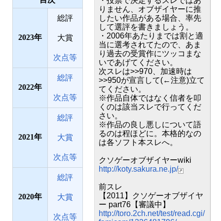
・投票で決定するスレではあ
りません、オブザイヤーに推
総評
したい作品がある場合、率先
して選評を書きましょう。
・2006年あたりまでは割と適
2023
大賞
当に選考されてたので、あま
り過去の受賞作にツッコまな
次点等
いであげてください。
次スレは>>970、加速時は
総評
>>950が宣言して(←注意)立て
2022
てください。
次点等
※作品自体ではなく信者を叩
くのは該当スレで行ってくだ
さい。
総評
※作品の良し悪しについて語
るのは程ほどに。本格的なの
2021
大賞
は各ソフト本スレへ。
次点等
クソゲーオブザイヤーwiki
http://koty.sakura.ne.jp/
総評
前スレ
【2011】クソゲーオブザイヤ
2020
大賞
ー part76【審議中】
http://toro.2ch.net/test/read.cgi/
次点等