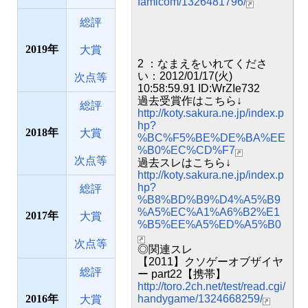
famicom/1326481796/
総評
2019
大賞
2 ：なまえをいれてくださ
い：2012/01/17(火)
次点等
10:58:59.91 ID:WrZIe732
過去受賞作はこちら↓
総評
http://koty.sakura.ne.jp/index.p
hp?
2018
大賞
%BC%F5%BE%DE%BA%EE
%B0%EC%CD%F7
次点等
過去スレはこちら↓
http://koty.sakura.ne.jp/index.p
hp?
総評
%B8%BD%B9%D4%A5%B9
%A5%EC%A1%A6%B2%E1
2017
大賞
%B5%EE%A5%ED%A5%B0
次点等
◎関連スレ
【2011】クソゲーオブザイヤ
総評
ー part22【携帯】
http://toro.2ch.net/test/read.cgi/
2016
handygame/1324668259/
大賞