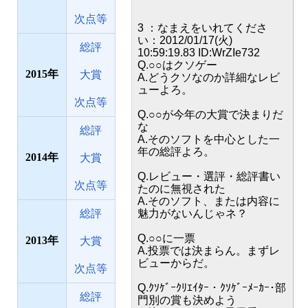
次点等
3 ：なまえをいれてくださ
い：2012/01/17(火)
総評
10:59:19.83 ID:WrZIe732
Q.○○はクソゲー
2015
大賞
A.どうクソなのか詳細なレビ
ューよろ。
次点等
Q.○○が今年の大賞で決まりだ
な
総評
A.そのソフトを中心とした一
年の総評よろ。
2014
大賞
Q.レビュー・選評・総評書い
次点等
たのに無視された
A.そのソフト、または内容に
総評
魅力がないんじゃネ？
Q.○○に一票
2013
大賞
A.投票では決まらん。まずレ
ビューからだ。
次点等
Q.ｸｿｹﾞｰｸﾘｴｲﾀｰ・ｸｿｹﾞｰﾒｰｶｰ･部
総評
門別の賞も決めよう