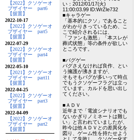
【2022】クソゲーオ
い：2012/01/17(火)
ブザイヤー part6
11:00:03.99 ID:WrZIe732
【据置】
■キャラゲー
2022-10-17
「基本的にクソ」であること
【2022】クソゲーオ
がわかりきっているため、こ
ブザイヤー part5
こで紹介されるには、
【据置】
「ファンも激怒」「本スレが
2022-07-29
葬式状態」等の条件が欲しい
ところです。
【2022】クソゲーオ
ブザイヤー part4
【据置】
■バグゲー
バグさえなければ良作、とい
2022-05-10
う擁護が沸きますが、
【2021】クソゲーオ
そもそもバグが多いって時点
ブザイヤー part11
でもうクソゲーフラグは立っ
【据置】
ています。カルドを思い出し
2022-04-25
てください。
【2022】クソゲーオ
ブザイヤー part3
■ＡＤＶ
【据置】
近年まで「電波シナリオでも
2022-04-09
ないかぎりノミネートは難し
【2022】クソゲーオ
い」と言われていましたが、
ブザイヤー part2
昨今は他ＡＤＶとの差異化を
【据置】
図り、ゲーム性を持たせよう
として失敗し、クソゲー化す