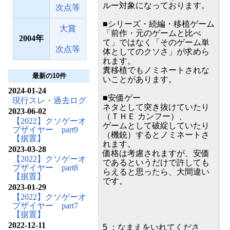
ルー対象になっております。
次点等
■シリーズ・続編・移植ゲーム
大賞
「前作・元のゲームと比べ
2004
て」ではなく「そのゲーム単
次点等
体としてのクソさ」が求めら
れます。
糞移植でもノミネートされな
最新の10件
いことがあります。
2024-01-24
■安価ゲー
現行スレ・過去ログ
ネタとして突き抜けていたり
2023-06-02
（ＴＨＥ カンフー）、
【2022】クソゲーオ
ゲームとして破綻していたり
ブザイヤー part9
（機銃）するとノミネートさ
【据置】
れます。
2023-03-28
価格は考慮されますが、安価
【2022】クソゲーオ
であるというだけで許しても
ブザイヤー part8
らえると思ったら、大間違い
【据置】
です。
2023-01-29
【2022】クソゲーオ
ブザイヤー part7
【据置】
2022-12-11
5 ：なまえをいれてくださ