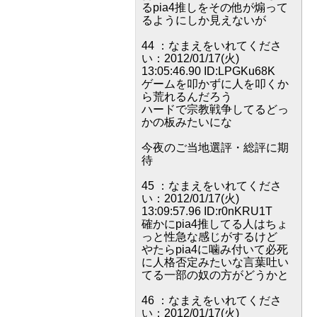
るpia4推しをその他が煽って
るようにしか見えないが
44 ：なまえをいれてくださ
い：2012/01/17(火)
13:05:46.90 ID:LPGKu68K
ゲームを叩かずに人を叩くか
ら荒れるんだろう
ハードで宗教戦争してるどっ
かの板みたいにな
今夜のご当地選評・総評に期
待
45 ：なまえをいれてくださ
い：2012/01/17(火)
13:09:57.96 ID:r0nKRU1T
確かにpia4推してる人はちょ
っと性急な感じがするけど
やたらpia4に噛み付いて必死
に人格否定みたいな言葉吐い
てる一部の奴の方がどうかと
46 ：なまえをいれてくださ
い：2012/01/17(火)