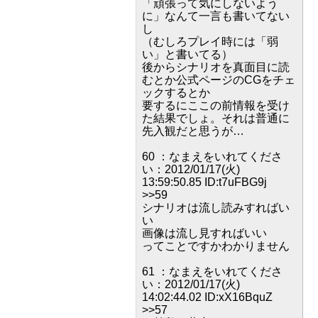
「頑張って気にしないよう
に」なんて一言も書いてない
し
（むしろプレイ時には「弱
い」と書いてる）
後からシナリオを真面目に読
むとか公式ページのCGをチェ
ックするとか
要するにここの前情報を受け
た結果でしょ。それは普通に
先入観だと思うが…
60 ：なまえをいれてくださ
い：2012/01/17(火)
13:59:50.85 ID:t7uFBG9j
>>59
シナリオは流し読みすればい
い
画像は流し見すればいい
ってことですかわかりません
61 ：なまえをいれてくださ
い：2012/01/17(火)
14:02:44.02 ID:xX16BquZ
>>57