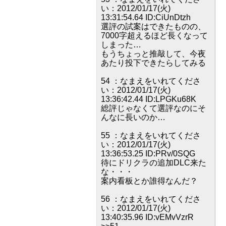
い：2012/01/17(火)
13:31:54.64 ID:CiUnDtzh
選評の試案はできたものの、
7000字超えるほど長くなって
しまった…
もうちょっと推敲して、今夜
あたり投下できたらしてみる
54 ：なまえをいれてくださ
い：2012/01/17(火)
13:36:42.44 ID:LPGKu68K
総評じゃなくて選評なのにそ
んなに長いのか…
55 ：なまえをいれてくださ
い：2012/01/17(火)
13:36:53.25 ID:PRv/0SQG
待にドリクラの追加DLC来た
な・・・
案内看板とか誰得なんだ？
56 ：なまえをいれてくださ
い：2012/01/17(火)
13:40:35.96 ID:vEMvVzrR