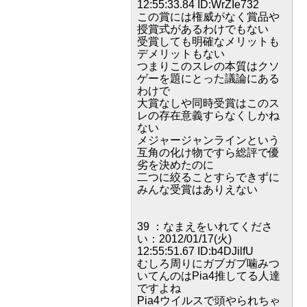
12:55:33.84 ID:WrZIe732
この賞には権威がなく賞品や
授賞式があるわけでもない
受賞しても明確なメリットも
デメリットもない
つまりこのスレの本質はクソ
ゲーを題にとった議論にある
わけで
大賞なしや同時受賞はこのス
レの存在意義すらなくしかね
ない
メジャージャンラインという
互角の化け物ですら総評で優
劣を決めたのに
二つに絞ることすらできずに
みんな受賞はありえない
39 ：なまえをいれてくださ
い：2012/01/17(火)
12:55:51.67 ID:b4DJilfU
むしろ周りにガブガブ噛みつ
いてんのはPia4推してる人達
ですよね
Pia4ウイルスで頭やられちゃ