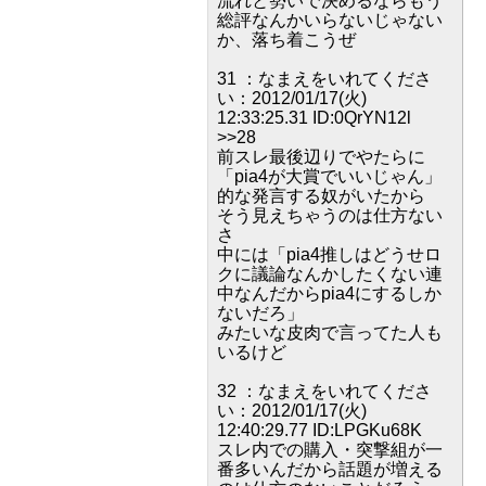
流れと勢いで決めるならもう
総評なんかいらないじゃない
か、落ち着こうぜ
31 ：なまえをいれてくださ
い：2012/01/17(火)
12:33:25.31 ID:0QrYN12l
>>28
前スレ最後辺りでやたらに
「pia4が大賞でいいじゃん」
的な発言する奴がいたから
そう見えちゃうのは仕方ない
さ
中には「pia4推しはどうせロ
クに議論なんかしたくない連
中なんだからpia4にするしか
ないだろ」
みたいな皮肉で言ってた人も
いるけど
32 ：なまえをいれてくださ
い：2012/01/17(火)
12:40:29.77 ID:LPGKu68K
スレ内での購入・突撃組が一
番多いんだから話題が増える