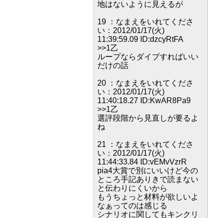
地はないように見えるが
19 ：なまえをいれてくださ
い：2012/01/17(火)
11:39:59.09 ID:dzcyRtFA
>>1乙
ループならダイブすればいい
だけの話
20 ：なまえをいれてくださ
い：2012/01/17(火)
11:40:18.27 ID:KwAR8Pa9
>>1乙
選評段階から見直しが要るよ
ね
21 ：なまえをいれてくださ
い：2012/01/17(火)
11:44:33.84 ID:vEMvVzrR
pia4大賞で別にいいけど今の
ところ手記ありきで読まない
と伝わりにくいから
もうちょっと材料が欲しいよ
なぁってのは感じる
シナリオに関してもキンクリ