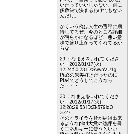
いたっていいじゃない。別に
多数決で決まるわけでもない
んだし。
かくいう俺は人生の選評に期
待してるぜ。今のところ詳細
が明らかになるほど、悪い意
味で盛り上がってくれてるか
らな。
29 ：なまえをいれてくださ
い：2012/01/17(火)
12:24:50.23 ID:SwvaVU1g
Pia3の朱美好きだったのに
Pia4でどうしてこうなっ
た・・・
30 ：なまえをいれてくださ
い：2012/01/17(火)
12:28:29.53 ID:Zk579IoO
>>27
そのイライラを皆が納得出来
るようなpia4大賞の総評を書
くエネルギーに使うといい