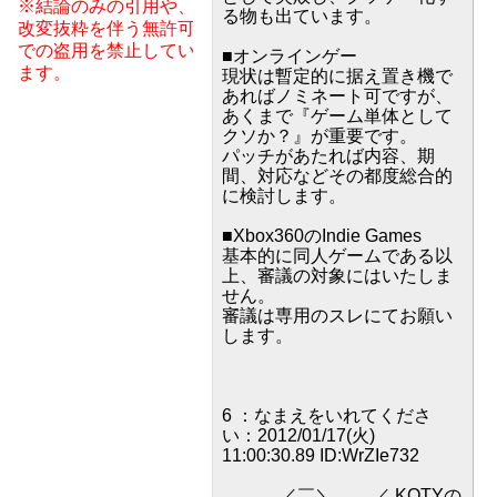
※結論のみの引用や、
る物も出ています。
改変抜粋を伴う無許可
での盗用を禁止してい
■オンラインゲー
ます。
現状は暫定的に据え置き機で
あればノミネート可ですが、
あくまで『ゲーム単体として
クソか？』が重要です。
パッチがあたれば内容、期
間、対応などその都度総合的
に検討します。
■Xbox360のIndie Games
基本的に同人ゲームである以
上、審議の対象にはいたしま
せん。
審議は専用のスレにてお願い
します。
6 ：なまえをいれてくださ
い：2012/01/17(火)
11:00:30.89 ID:WrZIe732
／￣＼ ／ KOTYの