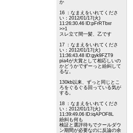
か
16 ：なまえをいれてくださ
い：2012/01/17(火)
11:26:30.46 ID:pFrRTbxr
>>1
スレ立て間一髪、乙です
17 ：なまえをいれてくださ
い：2012/01/17(火)
11:36:43.48 ID:gyk9FZT9
pia4が大賞として相応しいの
かどうかでずーっと紛糾して
るな。
130kb以来、ずっと同じとこ
ろをぐるぐる回っている気が
する。
18 ：なまえをいれてくださ
い：2012/01/17(火)
11:39:49.06 ID:iqAPOF8L
紛糾も何も
検証と選評待ちでクールダウ
ン期間が必要なのに反論の余