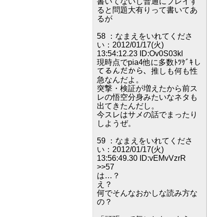
書いてないし普通にプレイす
ると問題大有りって書いてあ
るが
58 ：なまえをいれてくださ
い：2012/01/17(火)
13:54:12.23 ID:Ov0S03kl
現時点でpia4他に多数ﾄﾂｹﾞｷし
てるんだから、推しも何も性
急なんだよ。
突撃・検証が増えたから前ス
レの悟空分身みたいなネタも
出てきたんだし。
今スレはサメの話でまったり
しようぜ。
59 ：なまえをいれてくださ
い：2012/01/17(火)
13:56:49.30 ID:vEMvVzrR
>>57
は…？
え？
何でそんなおかしな読み方な
の？