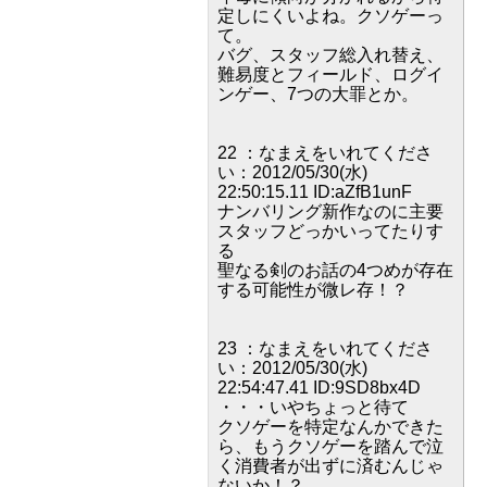
定しにくいよね。クソゲーっ
て。
バグ、スタッフ総入れ替え、
難易度とフィールド、ログイ
ンゲー、7つの大罪とか。
22 ：なまえをいれてくださ
い：2012/05/30(水)
22:50:15.11 ID:aZfB1unF
ナンバリング新作なのに主要
スタッフどっかいってたりす
る
聖なる剣のお話の4つめが存在
する可能性が微レ存！？
23 ：なまえをいれてくださ
い：2012/05/30(水)
22:54:47.41 ID:9SD8bx4D
・・・いやちょっと待て
クソゲーを特定なんかできた
ら、もうクソゲーを踏んで泣
く消費者が出ずに済むんじゃ
ないか！？