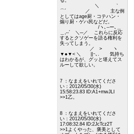
る。
＼ ｀
⌒´ ／ 主な例
としてはage厨・コテハン・
煽り厨・ゲハ民などだ。
/ヽ､--ー､＿
＿,-‐´ ＼─／ これらに反応
するとクソゲーを語る権利を
失ってしまう。
／ > ヽ
▼●▼< ＼ ||ｰ､. 気持ち
はわかるが、グッと堪えてス
ルーして欲しい。
7 ：なまえをいれてくださ
い：2012/05/30(水)
15:58:23.83 ID:A1+mwJLI
>>1乙。
8 ：なまえをいれてくださ
い：2012/05/30(水)
17:08:32.84 ID:2JcTcz2T
>>1よくやった、褒美として