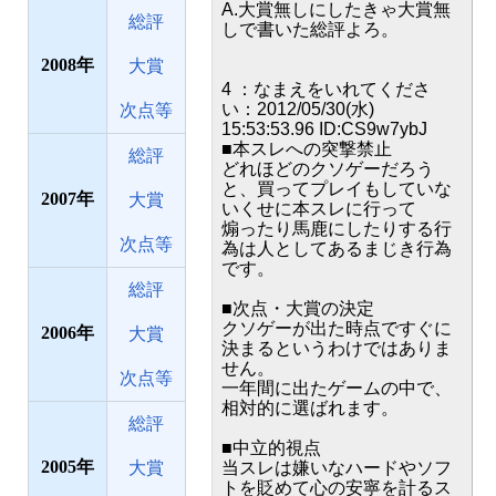
A.大賞無しにしたきゃ大賞無
総評
しで書いた総評よろ。
2008
大賞
4 ：なまえをいれてくださ
い：2012/05/30(水)
次点等
15:53:53.96 ID:CS9w7ybJ
■本スレへの突撃禁止
総評
どれほどのクソゲーだろう
と、買ってプレイもしていな
2007
大賞
いくせに本スレに行って
煽ったり馬鹿にしたりする行
次点等
為は人としてあるまじき行為
です。
総評
■次点・大賞の決定
クソゲーが出た時点ですぐに
2006
大賞
決まるというわけではありま
せん。
次点等
一年間に出たゲームの中で、
相対的に選ばれます。
総評
■中立的視点
2005
大賞
当スレは嫌いなハードやソフ
トを貶めて心の安寧を計るス