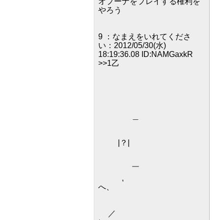
オプーナをプレイする権利を
やろう
9 ：なまえをいれてくださ
い：2012/05/30(水)
18:19:36.08 ID:NAMGaxkR
>>1乙
＿
|？|
￣
,
へ、
／