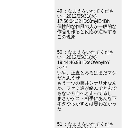
49 ：なまえをいれてくださ
い：2012/05/31(木)
17:56:04.32 ID:XmylE4Bh
個性的な作風の人が一般的な
作品を作ると反応が逆転する
この現象
50 ：なまえをいれてくださ
い：2012/05/31(木)
19:44:46.98 ID:eOWbylbY
>>47
いや、正直とろろはまだマシ
だと思うぜ
もう一つの筒井シナリオなん
か、ファミ通が絡んでとんで
もない方向へと走ってるし
まさかゲスト相手にあんな下
ネタやらかすとは思わなかっ
た
51 ：なまえをいれてくださ