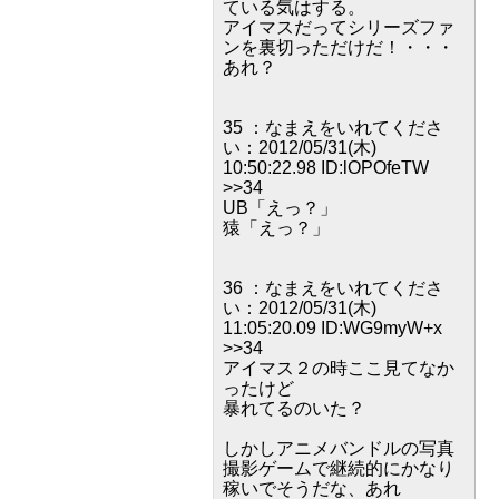
ている気はする。
アイマスだってシリーズファ
ンを裏切っただけだ！・・・
あれ？
35 ：なまえをいれてくださ
い：2012/05/31(木)
10:50:22.98 ID:lOPOfeTW
>>34
UB「えっ？」
猿「えっ？」
36 ：なまえをいれてくださ
い：2012/05/31(木)
11:05:20.09 ID:WG9myW+x
>>34
アイマス２の時ここ見てなか
ったけど
暴れてるのいた？
しかしアニメバンドルの写真
撮影ゲームで継続的にかなり
稼いでそうだな、あれ