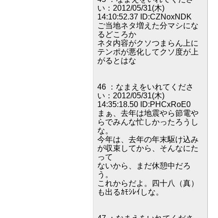
い：2012/05/31(木)
14:10:52.37 ID:CZNoxNDK
ご当地ネタ増えた分マシにな
るどころか
ネタ内容がクソつまらん上に
テンポが悪化してクソ度が上
がるとはな
46 ：なまえをいれてくださ
い：2012/05/31(木)
14:35:18.50 ID:PHCxRoE0
まぁ、去年は地震やら節電や
らでみんな忙しかったろうし
な。
今年は、去年の年末駆け込み
が収束してから、そんなにた
って
ないから、まだ休憩中だろ
う。
これからだよ。四十八（真）
も出るｶﾓｼﾚｲしな。