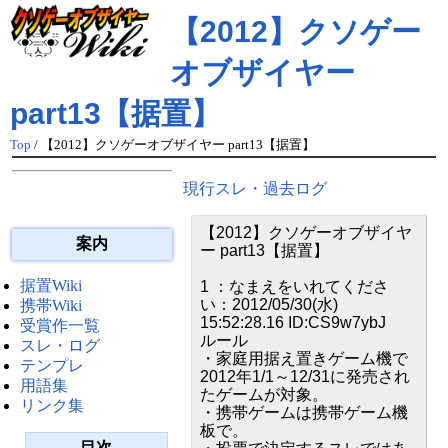
【2012】クソゲー
オブザイヤー
part13【据置】
Top
/ 【2012】クソゲーオブザイヤー part13【据置】
現行スレ・過去ログ
【2012】クソゲーオブザイヤ
案内
ー part13【据置】
据置Wiki
1 ：なまえをいれてくださ
い：2012/05/30(水)
携帯Wiki
15:52:28.16 ID:CS9w7ybJ
受賞作一覧
ルール
スレ・ログ
・家庭用据え置きゲーム機で
テンプレ
2012年1/1～12/31に発売され
用語集
たゲームが対象。
リンク集
・携帯ゲームは携帯ゲーム機
板で。
目次