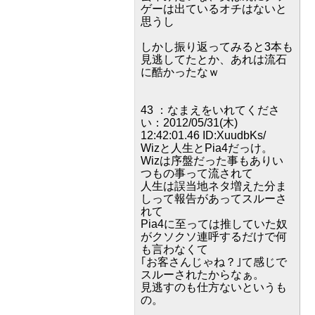
ゲーは出ているオチはないと
思うし
しかし振り返ってみると3本も
見逃してたとか、あれは流石
に酷かったなｗ
43 ：なまえをいれてくださ
い：2012/05/31(木)
12:42:01.46 ID:XuudbKs/
Wizと人生とPia4だっけ。
Wizは序盤だった事もありい
つもの事って流されて
人生は誤当地ネタ増えた分ま
しって報告があってスルーさ
れて
Pia4に至っては推していた奴
がクソクソ連呼するだけで何
も言わなくて
｢お客さんじゃね？｣て感じで
スルーされたからなぁ。
見逃すのも仕方ないというも
の。