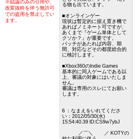
※結論のみの引用や、
る物も出ています。
改変抜粋を伴う無許可
での盗用を禁止してい
■オンラインゲー
ます。
現状は暫定的に据え置き機で
あればノミネート可ですが、
あくまで『ゲーム単体として
クソか？』が重要です。
パッチがあたれば内容、期
間、対応などその都度総合的
に検討します。
■Xbox360のIndie Games
基本的に同人ゲームである以
上、審議の対象にはいたしま
せん。
審議は専用のスレにてお願い
します。
6 ：なまえをいれてくださ
い：2012/05/30(水)
15:54:40.39 ID:CS9w7ybJ
／￣＼ ／ KOTYの
妙な利用に伴う