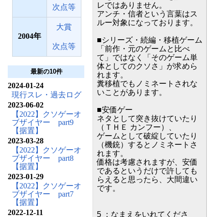
レではありません。
次点等
アンチ・信者という言葉はス
ルー対象になっております。
大賞
2004
■シリーズ・続編・移植ゲーム
次点等
「前作・元のゲームと比べ
て」ではなく「そのゲーム単
体としてのクソさ」が求めら
最新の10件
れます。
糞移植でもノミネートされな
2024-01-24
いことがあります。
現行スレ・過去ログ
2023-06-02
■安価ゲー
【2022】クソゲーオ
ネタとして突き抜けていたり
ブザイヤー part9
（ＴＨＥ カンフー）、
【据置】
ゲームとして破綻していたり
2023-03-28
（機銃）するとノミネートさ
【2022】クソゲーオ
れます。
ブザイヤー part8
価格は考慮されますが、安価
【据置】
であるというだけで許しても
2023-01-29
らえると思ったら、大間違い
【2022】クソゲーオ
です。
ブザイヤー part7
【据置】
2022-12-11
5 ：なまえをいれてくださ