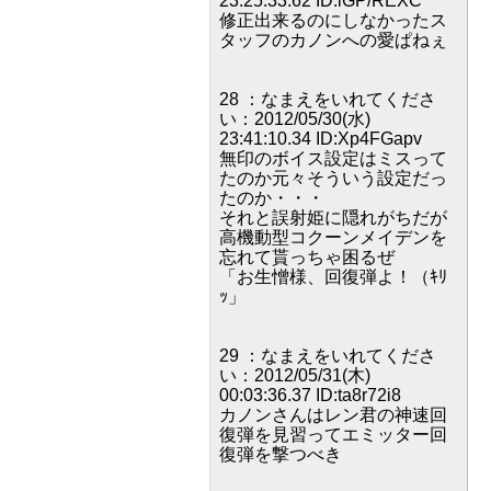
23:25:33.62 ID:iGP/REXC
修正出来るのにしなかったス
タッフのカノンへの愛ぱねぇ
28 ：なまえをいれてくださ
い：2012/05/30(水)
23:41:10.34 ID:Xp4FGapv
無印のボイス設定はミスって
たのか元々そういう設定だっ
たのか・・・
それと誤射姫に隠れがちだが
高機動型コクーンメイデンを
忘れて貰っちゃ困るぜ
「お生憎様、回復弾よ！（ｷﾘ
ｯ」
29 ：なまえをいれてくださ
い：2012/05/31(木)
00:03:36.37 ID:ta8r72i8
カノンさんはレン君の神速回
復弾を見習ってエミッター回
復弾を撃つべき