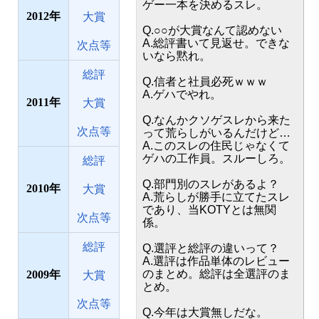
ゲー一本を決めるスレ。
2012
大賞
Q.○○が大賞なんて認めない
A.総評書いて見返せ。できな
次点等
いなら黙れ。
総評
Q.信者と社員必死ｗｗｗ
A.ゲハでやれ。
2011
大賞
Q.なんかクソゲスレから来た
次点等
って荒らしがいるんだけど…
A.このスレの住民じゃなくて
ゲハの工作員。スルーしろ。
総評
Q.部門別のスレがあるよ？
2010
大賞
A.荒らしが勝手に立てたスレ
であり、当KOTYとは無関
次点等
係。
総評
Q.選評と総評の違いって？
A.選評は作品単体のレビュー
のまとめ。総評は全選評のま
2009
大賞
とめ。
次点等
Q.今年は大賞無しだな。