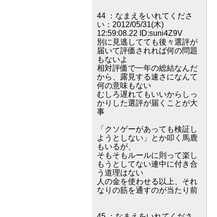
44 ：なまえをいれてくださ
い：2012/05/31(木)
12:59:08.22 ID:suni4Z9V
別に見逃してても後々選評が
届いて評価されれば何の問題
もないよ
相対評価で一年の総結なんだ
から、露見する速さになんて
何の意味もない
むしろ遅れてもいいからしっ
かりした選評が届くことが大
事
「クソゲーがあっても検証し
ようとしない」とか叩く馬鹿
もいるが、
そもそもルールに則って楽し
もうとしてない連中に付き合
う道理はない
人の金を使わせる以上、それ
なりの筋を通すのが当たり前
45 ：なまえをいれてくださ