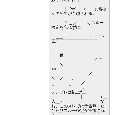
| ^o^ | ＜ お客さ
んの発生が予想される。
＼＿／ ＼ スルー
検定を忘れずに。
.
＿_／ ￣￣<
四/￣￣￣￣￣￣￣￣￣￣
|
仮
／ ￣
￣ ＼
<<
／
＼ ／ ＼
／
⌒ ⌒ ＼
テンプレは以上だ。
| （__
人__） | な
お、このスレでは予告無くた
びたびスルー検定が実施され