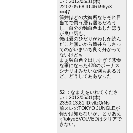
い：2012/05/31(木)
22:02:05.68 ID:4Rk96yiX
>>47
筒井ほどの大御所ならそれ目
当てで買う層も居るだろう
し、自分の独自色出したほう
が良い気も、
俺は愛のひだりがわしか読ん
だこと無いから筒井らしさっ
てのがいまいち良く分かって
ないけどｗ
まぁ独自色？出しすぎて悲惨
な事になった428のボーナス
シナリオみたいな例もあるけ
ど、どうしてああなった
52 ：なまえをいれてくださ
い：2012/05/31(木)
23:50:13.81 ID:vtIzQrNs
前スレのTOKYO JUNGLEが
何かは知らないが、とりあえ
ずtokyoEVOLVEDはクリアで
きない。