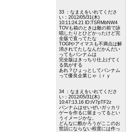
33 ：なまえをいれてくださ
い：2012/05/31(木)
10:11:24.21 ID:TSRMbNW4
TOVも箱のときは敵の前で詠
唱したりとひどかったけど完
全版で直ってたな
TOGfやアイマスも不満点は解
消されてたしなんだかんだい
ってもバンナムは
完全版はきっちり仕上げてく
る気がする
あれ？ひょっとしてバンナム
って優良企業じゃ（ｒｙ
34 ：なまえをいれてくださ
い：2012/05/31(木)
10:47:13.16 ID:iV7pTF2z
バンナムはせいぜいガッカリ
ゲーを作るに留まってるとい
うイメージかな。
どんなに酷かろうがここのお
世話にならない程度には作っ