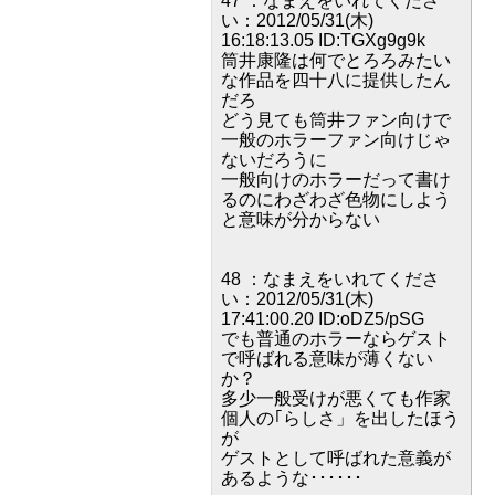
47 ：なまえをいれてくださ
い：2012/05/31(木)
16:18:13.05 ID:TGXg9g9k
筒井康隆は何でとろろみたい
な作品を四十八に提供したん
だろ
どう見ても筒井ファン向けで
一般のホラーファン向けじゃ
ないだろうに
一般向けのホラーだって書け
るのにわざわざ色物にしよう
と意味が分からない
48 ：なまえをいれてくださ
い：2012/05/31(木)
17:41:00.20 ID:oDZ5/pSG
でも普通のホラーならゲスト
で呼ばれる意味が薄くない
か？
多少一般受けが悪くても作家
個人の｢らしさ」を出したほう
が
ゲストとして呼ばれた意義が
あるような･･････