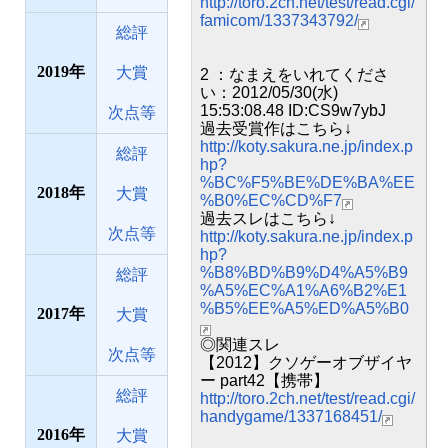
http://toro.2ch.net/test/read.cgi/
famicom/1337343792/
総評
2019
大賞
2 ：なまえをいれてくださ
い：2012/05/30(水)
15:53:08.48 ID:CS9w7ybJ
次点等
過去受賞作はこちら↓
http://koty.sakura.ne.jp/index.p
総評
hp?
%BC%F5%BE%DE%BA%EE
2018
大賞
%B0%EC%CD%F7
過去スレはこちら↓
次点等
http://koty.sakura.ne.jp/index.p
hp?
%B8%BD%B9%D4%A5%B9
総評
%A5%EC%A1%A6%B2%E1
%B5%EE%A5%ED%A5%B0
2017
大賞
◎関連スレ
次点等
【2012】クソゲーオブザイヤ
ー part42【携帯】
総評
http://toro.2ch.net/test/read.cgi/
handygame/1337168451/
2016
大賞