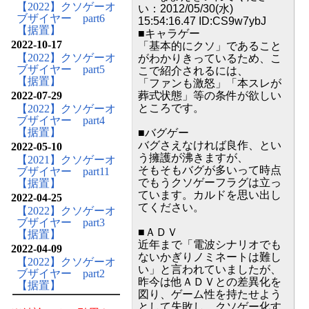
【2022】クソゲーオ
い：2012/05/30(水)
ブザイヤー part6
15:54:16.47 ID:CS9w7ybJ
【据置】
■キャラゲー
2022-10-17
「基本的にクソ」であること
【2022】クソゲーオ
がわかりきっているため、こ
ブザイヤー part5
こで紹介されるには、
【据置】
「ファンも激怒」「本スレが
2022-07-29
葬式状態」等の条件が欲しい
ところです。
【2022】クソゲーオ
ブザイヤー part4
【据置】
■バグゲー
バグさえなければ良作、とい
2022-05-10
う擁護が沸きますが、
【2021】クソゲーオ
そもそもバグが多いって時点
ブザイヤー part11
でもうクソゲーフラグは立っ
【据置】
ています。カルドを思い出し
2022-04-25
てください。
【2022】クソゲーオ
ブザイヤー part3
■ＡＤＶ
【据置】
近年まで「電波シナリオでも
2022-04-09
ないかぎりノミネートは難し
【2022】クソゲーオ
い」と言われていましたが、
ブザイヤー part2
昨今は他ＡＤＶとの差異化を
【据置】
図り、ゲーム性を持たせよう
として失敗し、クソゲー化す