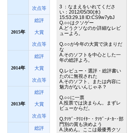
3 ：なまえをいれてくださ
次点等
い：2012/05/30(水)
15:53:29.18 ID:CS9w7ybJ
総評
Q.○○はクソゲー
A.どうクソなのか詳細なレビ
2015
大賞
ューよろ。
次点等
Q.○○が今年の大賞で決まりだ
な
A.そのソフトを中心とした一
総評
年の総評よろ。
2014
大賞
Q.レビュー・選評・総評書い
たのに無視された
次点等
A.そのソフト、または内容に
魅力がないんじゃネ？
総評
Q.○○に一票
A.投票では決まらん。まずレ
2013
大賞
ビューからだ。
次点等
Q.ｸｿｹﾞｰｸﾘｴｲﾀｰ・ｸｿｹﾞｰﾒｰｶｰ･部
門別の賞も決めよう
総評
A.決めん。ここは最優秀クソ