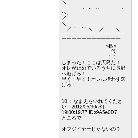
＼
,、 ,、 ,、 ,
へ、
／
＼
／ ｀´ ｀´ ＼ ／ ＼
￣￣￣￣￣￣￣￣￣￣￣￣￣
￣￣￣￣￣￣￣￣￣￣￣￣
<四√
仮
くく
しまった！ここは広島だ！
オレが止めているうちに長野
へ逃げろ！
早く！早く！オレに構わず逃
げろ！
10 ：なまえをいれてくださ
い：2012/05/30(水)
19:00:19.77 ID:/9A5e0D7
ところで
オブジイヤーじゃないの？