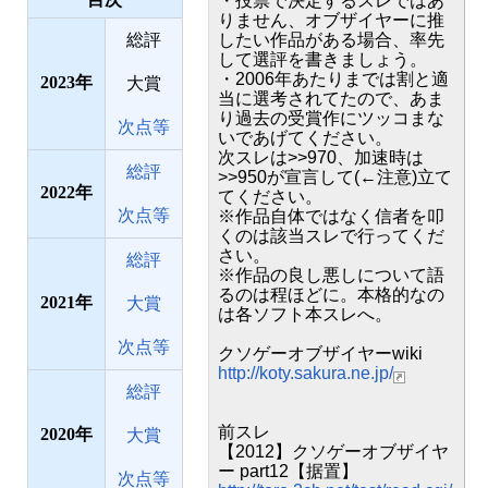
・投票で決定するスレではあ
りません、オブザイヤーに推
総評
したい作品がある場合、率先
して選評を書きましょう。
・2006年あたりまでは割と適
2023
大賞
当に選考されてたので、あま
り過去の受賞作にツッコまな
次点等
いであげてください。
次スレは>>970、加速時は
総評
>>950が宣言して(←注意)立て
2022
てください。
次点等
※作品自体ではなく信者を叩
くのは該当スレで行ってくだ
さい。
総評
※作品の良し悪しについて語
るのは程ほどに。本格的なの
2021
大賞
は各ソフト本スレへ。
次点等
クソゲーオブザイヤーwiki
http://koty.sakura.ne.jp/
総評
前スレ
2020
大賞
【2012】クソゲーオブザイヤ
ー part12【据置】
次点等