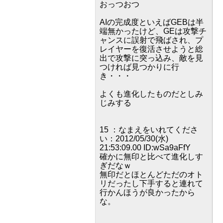
おっつおつ
AIの完成度といえばGEBは半
端無かったけど、GEは攻撃チ
ャンスに誤射で飛ばされ、プ
レイヤーを復活させようと総
出で攻撃に突っ込み、敵を見
つければ見つかりに行
き・・・
よくも進化したものだとしみ
じみする
15 ：なまえをいれてくださ
い：2012/05/30(水)
21:53:09.00 ID:wSa9aFfY
確かに無印と比べて進化しす
ぎだなｗ
無印だとほとんどただのオト
リだったし下手すると連れて
行かんほうが良かったから
な。