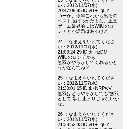
23 ：なまえをいれてくださ
い：2012/11/07(水)
20:47:08.95 ID:vIT+TqEY
つーか、今年これから出るの
ベスト版ばっかだよな、正直
ゲーム業界的にはWiiUのロー
ンチとか話題はあるけど
24 ：なまえをいれてくださ
い：2012/11/07(水)
21:03:24.29 ID:dr+rjzDM
WiiUのロンチかぁ
無双がやらかしてくれるかど
うかなんでね？
25 ：なまえをいれてくださ
い：2012/11/07(水)
21:30:01.65 ID:tL+NRPwV
無双はどうやらかしても”無双
として”駄目止まりじゃないか
な。
26 ：なまえをいれてくださ
い：2012/11/07(水)
21:38:52.43 ID:vIT+TqEY