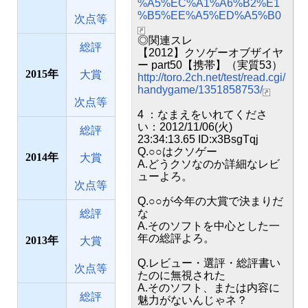
%A5%EC%A1%A6%B2%E1
%B5%EE%A5%ED%A5%B0
次点等
◎関連スレ
総評
【2012】クソゲーオブザイヤ
ー part50【携帯】（実質53）
2015
大賞
http://toro.2ch.net/test/read.cgi/
handygame/1351858753/
次点等
4 ：なまえをいれてくださ
い：2012/11/06(火)
総評
23:34:13.65 ID:x3BsgTqj
Q.○○はクソゲー
2014
大賞
A.どうクソなのか詳細なレビ
ューよろ。
次点等
Q.○○が今年の大賞で決まりだ
総評
な
A.そのソフトを中心とした一
年の総評よろ。
2013
大賞
Q.レビュー・選評・総評書い
次点等
たのに無視された
A.そのソフト、または内容に
総評
魅力がないんじゃネ？