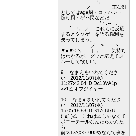
＼ ｀
⌒´ ／ 主な例
としてはage厨・コテハン・
煽り厨・ゲハ民などだ。
/ヽ､--ー､＿
＿,-‐´ ＼─／ これらに反応
するとクソゲーを語る権利を
失ってしまう。
／ > ヽ
▼●▼< ＼ ||ｰ､. 気持ち
はわかるが、グッと堪えてス
ルーして欲しい。
9 ：なまえをいれてくださ
い：2012/11/07(水)
11:27:42.84 ID:Dc13VA1p
>>1乙オブジイヤー
10 ：なまえをいれてくださ
い：2012/11/07(水)
15:05:18.88 ID:S17cBfxB
(ﾟдﾟ )乙 これは乙じゃなくて
ポニーテールなんたらかんた
ら
前スレの>>1000めなんて事を