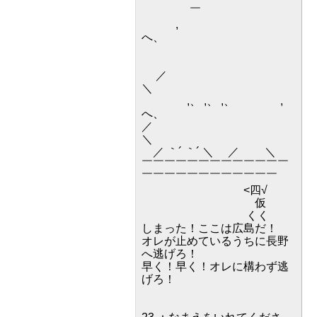
￣
,
へ、
／
＼
,、 ,、 ,、 ,
へ、
／
＼
／ ｀´ ｀´ ＼ ／ ＼
￣￣￣￣￣￣￣￣￣￣￣￣￣
￣￣￣￣￣￣￣￣￣￣￣￣
<四√
仮
くく
しまった！ここは広島だ！
オレが止めているうちに長野
へ逃げろ！
早く！早く！オレに構わず逃
げろ！