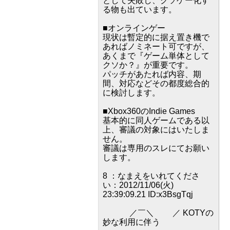
として失敗し、クソゲー化す
る物も出ています。
■オンラインゲー
現状は暫定的に据え置き機で
あればノミネート可ですが、
あくまで『ゲーム単体として
クソか？』が重要です。
パッチがあたれば内容、期
間、対応などその都度総合的
に検討します。
■Xbox360のIndie Games
基本的に同人ゲームである以
上、審議の対象にはいたしま
せん。
審議は専用のスレにてお願い
します。
8 ：なまえをいれてくださ
い：2012/11/06(火)
23:39:09.21 ID:x3BsgTqj
／￣＼ ／ KOTYの
妙な利用に伴う