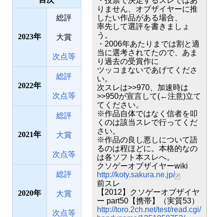
・投票で決定するスレではあ
りません、オブザイヤーに推
総評
したい作品がある場合、
率先して選評を書きましょ
う。
2023
大賞
・2006年あたりまでは割と適
当に選考されてたので、あま
次点等
り過去の受賞作に
ツッコまないであげてくださ
総評
い。
2022
次スレは>>970、加速時は
次点等
>>950が宣言して(←注意)立て
てください。
※作品自体ではなく信者を叩
総評
くのは該当スレで行ってくだ
さい。
2021
大賞
※作品の良し悪しについて語
るのは程ほどに。本格的なの
次点等
は各ソフト本スレへ。
クソゲーオブザイヤーwiki
総評
http://koty.sakura.ne.jp/
前スレ
【2012】クソゲーオブザイヤ
2020
大賞
ー part50【携帯】（実質53）
http://toro.2ch.net/test/read.cgi/
次点等