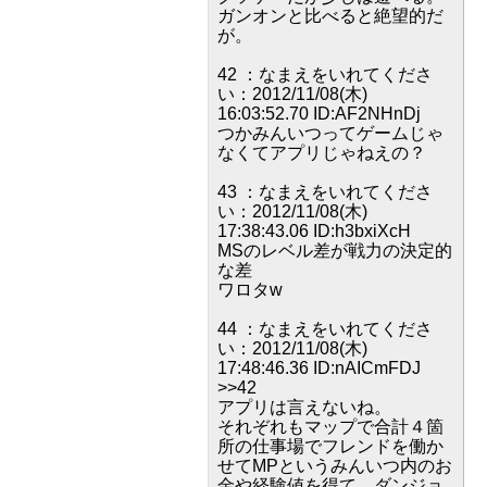
ガンオンと比べると絶望的だ
が。
42 ：なまえをいれてくださ
い：2012/11/08(木)
16:03:52.70 ID:AF2NHnDj
つかみんいつってゲームじゃ
なくてアプリじゃねえの？
43 ：なまえをいれてくださ
い：2012/11/08(木)
17:38:43.06 ID:h3bxiXcH
MSのレベル差が戦力の決定的
な差
ワロタw
44 ：なまえをいれてくださ
い：2012/11/08(木)
17:48:46.36 ID:nAICmFDJ
>>42
アプリは言えないね。
それぞれもマップで合計４箇
所の仕事場でフレンドを働か
せてMPというみんいつ内のお
金や経験値を得て、ダンジョ