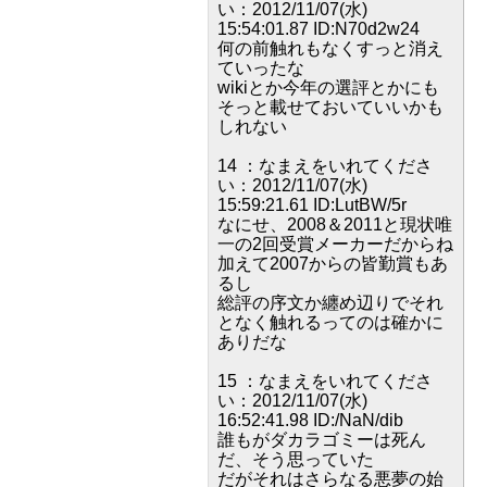
い：2012/11/07(水)
15:54:01.87 ID:N70d2w24
何の前触れもなくすっと消え
ていったな
wikiとか今年の選評とかにも
そっと載せておいていいかも
しれない
14 ：なまえをいれてくださ
い：2012/11/07(水)
15:59:21.61 ID:LutBW/5r
なにせ、2008＆2011と現状唯
一の2回受賞メーカーだからね
加えて2007からの皆勤賞もあ
るし
総評の序文か纏め辺りでそれ
となく触れるってのは確かに
ありだな
15 ：なまえをいれてくださ
い：2012/11/07(水)
16:52:41.98 ID:/NaN/dib
誰もがダカラゴミーは死ん
だ、そう思っていた
だがそれはさらなる悪夢の始