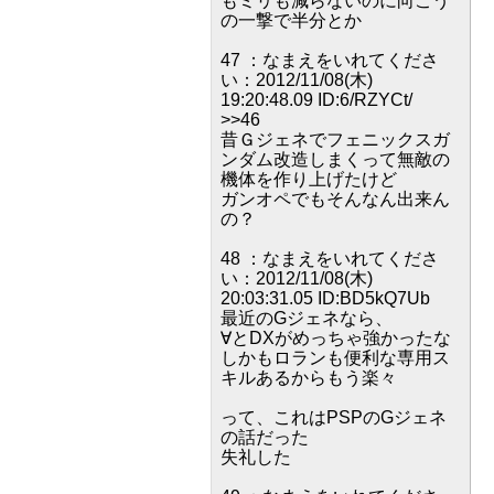
もミリも減らないのに向こう
の一撃で半分とか
47 ：なまえをいれてくださ
い：2012/11/08(木)
19:20:48.09 ID:6/RZYCt/
>>46
昔Ｇジェネでフェニックスガ
ンダム改造しまくって無敵の
機体を作り上げたけど
ガンオペでもそんなん出来ん
の？
48 ：なまえをいれてくださ
い：2012/11/08(木)
20:03:31.05 ID:BD5kQ7Ub
最近のGジェネなら、
∀とDXがめっちゃ強かったな
しかもロランも便利な専用ス
キルあるからもう楽々
って、これはPSPのGジェネ
の話だった
失礼した