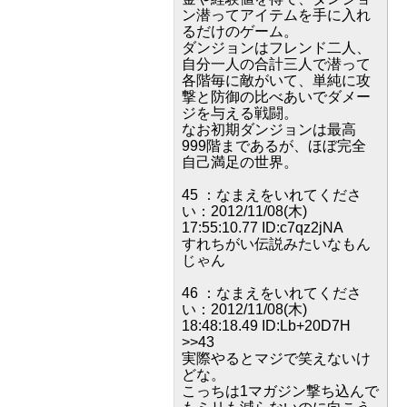
ン潜ってアイテムを手に入れ
るだけのゲーム。
ダンジョンはフレンド二人、
自分一人の合計三人で潜って
各階毎に敵がいて、単純に攻
撃と防御の比べあいでダメー
ジを与える戦闘。
なお初期ダンジョンは最高
999階まであるが、ほぼ完全
自己満足の世界。
45 ：なまえをいれてくださ
い：2012/11/08(木)
17:55:10.77 ID:c7qz2jNA
すれちがい伝説みたいなもん
じゃん
46 ：なまえをいれてくださ
い：2012/11/08(木)
18:48:18.49 ID:Lb+20D7H
>>43
実際やるとマジで笑えないけ
どな。
こっちは1マガジン撃ち込んで