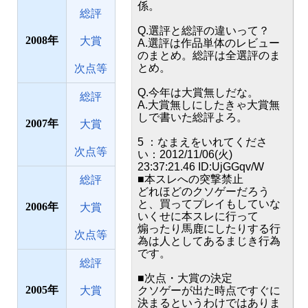
係。
総評
Q.選評と総評の違いって？
2008
大賞
A.選評は作品単体のレビュー
のまとめ。総評は全選評のま
とめ。
次点等
Q.今年は大賞無しだな。
総評
A.大賞無しにしたきゃ大賞無
しで書いた総評よろ。
2007
大賞
5 ：なまえをいれてくださ
次点等
い：2012/11/06(火)
23:37:21.46 ID:UjGGqv/W
■本スレへの突撃禁止
総評
どれほどのクソゲーだろう
と、買ってプレイもしていな
2006
大賞
いくせに本スレに行って
煽ったり馬鹿にしたりする行
次点等
為は人としてあるまじき行為
です。
総評
■次点・大賞の決定
2005
大賞
クソゲーが出た時点ですぐに
決まるというわけではありま