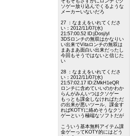
そもそもさすがにロンチでク
ソゲー放り込んでくるような
メーカーいないだろ
27 ：なまえをいれてくださ
い：2012/11/07(水)
21:57:00.52 ID:jDosj/yl
3DSロンチの無双はかなりい
い出来でVitaロンチの無双は
まあまあ面白い出来だったし
今回もそうではないと信じた
い
28 ：なまえをいれてくださ
い：2012/11/07(水)
21:57:02.17 ID:ZMkH1eQR
ロンチに含めていいのかわか
らんがみんいつはクソゲー
もっとも課金しなければただ
の出来が悪いツール、課金す
ればKOTYに絡めそうなクソ
ゲーという極端なソフトだが
こういう基本無料アイテム課
金ゲーってKOTY的にはどう