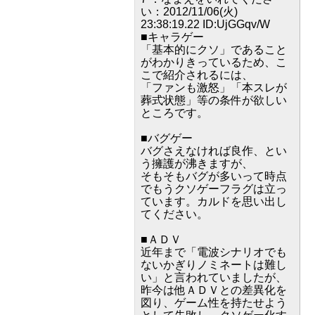
い：2012/11/06(火)
23:38:19.22 ID:UjGGqv/W
■キャラゲー
「基本的にクソ」であること
がわかりきっているため、こ
こで紹介されるには、
「ファンも激怒」「本スレが
葬式状態」等の条件が欲しい
ところです。
■バグゲー
バグさえなければ良作、とい
う擁護が沸きますが、
そもそもバグが多いって時点
でもうクソゲーフラグは立っ
ています。カルドを思い出し
てください。
■ＡＤＶ
近年まで「電波シナリオでも
ないかぎりノミネートは難し
い」と言われていましたが、
昨今は他ＡＤＶとの差異化を
図り、ゲーム性を持たせよう