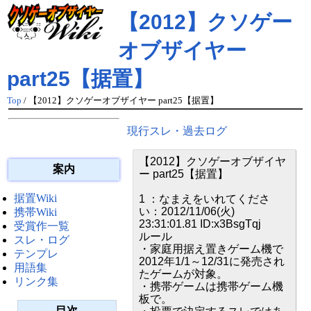
【2012】クソゲー
オブザイヤー
part25【据置】
Top
/ 【2012】クソゲーオブザイヤー part25【据置】
現行スレ・過去ログ
【2012】クソゲーオブザイヤ
案内
ー part25【据置】
据置Wiki
1 ：なまえをいれてくださ
い：2012/11/06(火)
携帯Wiki
23:31:01.81 ID:x3BsgTqj
受賞作一覧
ルール
スレ・ログ
・家庭用据え置きゲーム機で
テンプレ
2012年1/1～12/31に発売され
用語集
たゲームが対象。
リンク集
・携帯ゲームは携帯ゲーム機
板で。
目次