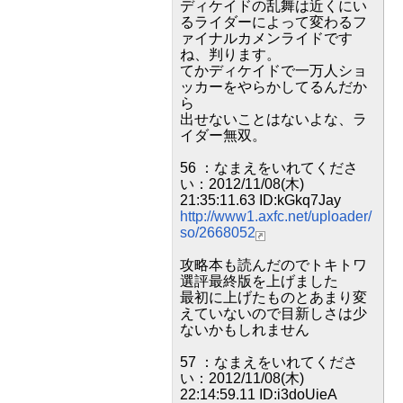
ディケイドの乱舞は近くにい
るライダーによって変わるフ
ァイナルカメンライドです
ね、判ります。
てかディケイドで一万人ショ
ッカーをやらかしてるんだか
ら
出せないことはないよな、ラ
イダー無双。
56 ：なまえをいれてくださ
い：2012/11/08(木)
21:35:11.63 ID:kGkq7Jay
http://www1.axfc.net/uploader/
so/2668052
攻略本も読んだのでトキトワ
選評最終版を上げました
最初に上げたものとあまり変
えていないので目新しさは少
ないかもしれません
57 ：なまえをいれてくださ
い：2012/11/08(木)
22:14:59.11 ID:i3doUieA