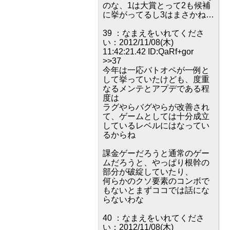
のな、1は大賞とって2も候補
に挙がってるし3はまさかね…
39 ：なまえをいれてくださ
い：2012/11/08(木)
11:42:21.42 ID:QaRf+gor
>>37
今年は一応バトオペが一例と
して挙っていたけども、度重
なるメンテとアプデである程
度は
ラグやらバグやらが改善され
て、ゲームとしては十分成立
しているレベルにはなってい
るからね
課金ゲーだろうと通常のゲー
ムだろうと、やっぱり根幹の
部分が破綻していたり、
何らかのクソ要素のコンボで
もないとまずココでは話にな
らないわな
40 ：なまえをいれてくださ
い：2012/11/08(木)