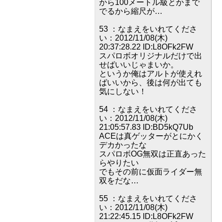
から100メートル級とかまで
でるから縮尺が…
53 ：なまえをいれてくださ
い：2012/11/08(木)
20:37:28.22 ID:L8OFk2FW
スパロボオリジナルだけで出
せばいいじゃまいか。
というか俺はアルトが使えれ
ばいいから、後は何が出ても
気にしない！
54 ：なまえをいれてくださ
い：2012/11/08(木)
21:05:57.83 ID:BD5kQ7Ub
ACEは真ゲッターがとにかく
デカかったな
スパロボOG無双は正直あった
らやりたい
でもその前に仮面ライダー無
双をだな…
55 ：なまえをいれてくださ
い：2012/11/08(木)
21:22:45.15 ID:L8OFk2FW