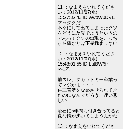
11 ：なまえをいれてくださ
い：2012/11/07(水)
15:27:32.43 ID:wwbW0DVE
マッタクだ
不幸にして出てしまったクソ
をどうにか愛でようというの
であってクソの出現をこっち
から望むとは下品極まりない
12 ：なまえをいれてくださ
い：2012/11/07(水)
15:48:01.55 ID:LutBW/5r
>>1乙
前スレ、タカラトミー卒業っ
てマジかよ・・・
再三苦渋をなめさせられてき
たのになんでだろう、凄い悲
しい
流石に5年間も付き合ってると
変な情が沸いてしまうんかね
13 ：なまえをいれてくださ