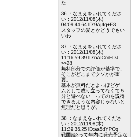
た
36 ：なまえをいれてくださ
い：2012/11/08(木)
04:09:44.64 ID:9Aj4q+E3
スタッフの愛とかどうでもい
いわ
37 ：なまえをいれてくださ
い：2012/11/08(木)
11:16:59.39 ID:nAICmFDJ
>>28
無料部分での評価が基準で、
そこがどこまでクソかが重
要。
基本が無料だとよっぽどゲー
ムとして成り立ってなくて５
分と遊べない！ってのを説得
できるような内容じゃないと
無理だと思うが。
38 ：なまえをいれてくださ
い：2012/11/08(木)
11:39:36.25 ID:aa5dYPOq
戦国姫3って年内に発売予定な