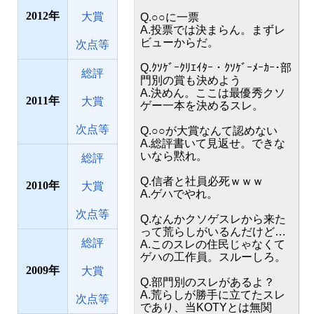
2012
大賞
Q.○○に一票
A.投票では決まらん。まずレ
ビューからだ。
次点等
Q.ｸｿｹﾞｰｸﾘｴｲﾀｰ・ｸｿｹﾞｰﾒｰｶｰ･部
総評
門別の賞も決めよう
A.決めん。ここは最優秀クソ
2011
大賞
ゲー一本を決めるスレ。
次点等
Q.○○が大賞なんて認めない
A.総評書いて見返せ。できな
いなら黙れ。
総評
Q.信者と社員必死ｗｗｗ
2010
大賞
A.ゲハでやれ。
次点等
Q.なんかクソゲスレから来た
って荒らしがいるんだけど…
総評
A.このスレの住民じゃなくて
ゲハの工作員。スルーしろ。
2009
大賞
Q.部門別のスレがあるよ？
A.荒らしが勝手に立てたスレ
次点等
であり、当KOTYとは無関