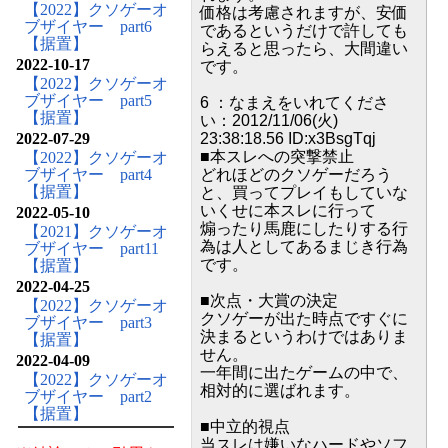
【2022】クソゲーオ
価格は考慮されますが、安価
ブザイヤー part6
であるというだけで許しても
【据置】
らえると思ったら、大間違い
2022-10-17
です。
【2022】クソゲーオ
ブザイヤー part5
6 ：なまえをいれてくださ
【据置】
い：2012/11/06(火)
2022-07-29
23:38:18.56 ID:x3BsgTqj
■本スレへの突撃禁止
【2022】クソゲーオ
ブザイヤー part4
どれほどのクソゲーだろう
【据置】
と、買ってプレイもしていな
いくせに本スレに行って
2022-05-10
煽ったり馬鹿にしたりする行
【2021】クソゲーオ
為は人としてあるまじき行為
ブザイヤー part11
です。
【据置】
2022-04-25
■次点・大賞の決定
【2022】クソゲーオ
クソゲーが出た時点ですぐに
ブザイヤー part3
決まるというわけではありま
【据置】
せん。
2022-04-09
一年間に出たゲームの中で、
【2022】クソゲーオ
相対的に選ばれます。
ブザイヤー part2
【据置】
■中立的視点
当スレは嫌いなハードやソフ