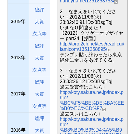
handygame/1351858753/
総評
2 ：なまえをいれてくださ
い：2012/11/06(火)
2019
大賞
23:32:40.91 ID:x3BsgTqj
いきなり間違えた！
【2012】クソゲーオブザイヤ
次点等
ー part24【据置】
http://toro.2ch.net/test/read.cgi/
総評
famicom/1351258895/
テンプレ貼り終わったら東京
2018
大賞
緑化に全力をあげてくる。
次点等
3 ：なまえをいれてくださ
い：2012/11/06(火)
23:33:26.12 ID:x3BsgTqj
総評
過去受賞作はこちら↓
http://koty.sakura.ne.jp/index.p
2017
大賞
hp?
%BC%F5%BE%DE%BA%EE
次点等
%B0%EC%CD%F7
過去スレはこちら↓
総評
http://koty.sakura.ne.jp/index.p
hp?
2016
%B8%BD%B9%D4%A5%B9
大賞