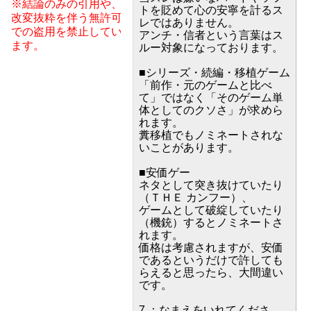
※結論のみの引用や、
トを貶めて心の安寧を計るス
改変抜粋を伴う無許可
レではありません。
での盗用を禁止してい
アンチ・信者という言葉はス
ます。
ルー対象になっております。
■シリーズ・続編・移植ゲーム
「前作・元のゲームと比べ
て」ではなく「そのゲーム単
体としてのクソさ」が求めら
れます。
糞移植でもノミネートされな
いことがあります。
■安価ゲー
ネタとして突き抜けていたり
（ＴＨＥ カンフー）、
ゲームとして破綻していたり
（機銃）するとノミネートさ
れます。
価格は考慮されますが、安価
であるというだけで許しても
らえると思ったら、大間違い
です。
7 ：なまえをいれてくださ