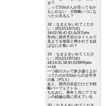
ぜ？
…ってSSαさんが言ってるか
もしれない 大戦略いつにな
ったら出るん？
18 ：なまえをいれてくださ
い：2012/11/07(水)
18:02:36.41 ID:Js2FZvhv
年内に発売予定のタイトルで
見えてる地雷と噂されてる奴
はなにか無いの？
19 ：なまえをいれてくださ
い：2012/11/07(水)
18:14:31.58 ID:S29RRpbs
>>18
一つ前のスレで多少盛り上が
ってたのがSSαからの太平洋
の嵐（PS３）
あと、発売日未定だけど大戦
略パーフェクトも
ちなみに、来年１月にアフガ
ンの続編も既に控えている
20 ：なまえをいれてくださ