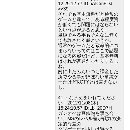
12:29:12.77 ID:nAICmFDJ
>>39
それでも基本無料だと通常の
ゲームと違って、ある程度質
が低くても問題にはならない
という点があると思う。
単純でやる事もそんなに無く
ても許される感というか。
通常のゲームだと致命的につ
まらないってのはここで話題
になる内容だけど、基本無料
はそれが普通だったりするし
ね。
例に出たみんいつも課金した
所でやる事がほぼない単純ゲ
ーだけどKOTYとは言えない
し。
41 ：なまえをいれてくださ
い：2012/11/08(木)
15:24:10.57 ID:Lb+20D7H
ガンオペは豆鉄砲を撃ち合
い、MSのレベル差が戦力の決
定的な差の
クソゲーだが少しは遊べる。