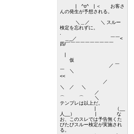
| ^o^ | ＜ お客さ
んの発生が予想される。
＼＿／ ＼ スルー
検定を忘れずに。
.
＿_／ ￣￣<
四/￣￣￣￣￣￣￣￣￣￣
|
仮
／ ￣
￣ ＼
<<
／
＼ ／ ＼
／
⌒ ⌒ ＼
テンプレは以上だ。
| （__
人__） | な
お、このスレでは予告無くた
びたびスルー検定が実施され
る。