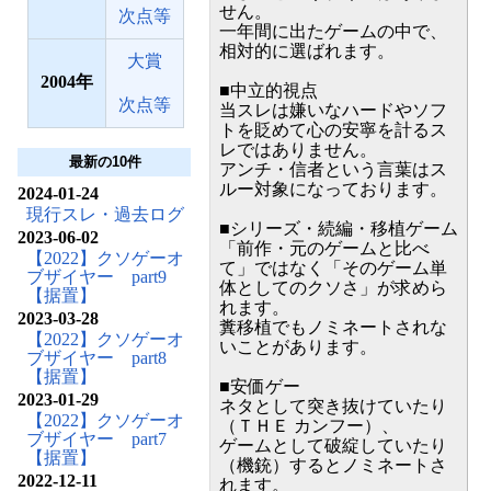
せん。
次点等
一年間に出たゲームの中で、
相対的に選ばれます。
大賞
2004
■中立的視点
次点等
当スレは嫌いなハードやソフ
トを貶めて心の安寧を計るス
レではありません。
最新の10件
アンチ・信者という言葉はス
ルー対象になっております。
2024-01-24
現行スレ・過去ログ
■シリーズ・続編・移植ゲーム
2023-06-02
「前作・元のゲームと比べ
【2022】クソゲーオ
て」ではなく「そのゲーム単
ブザイヤー part9
体としてのクソさ」が求めら
【据置】
れます。
2023-03-28
糞移植でもノミネートされな
【2022】クソゲーオ
いことがあります。
ブザイヤー part8
【据置】
■安価ゲー
2023-01-29
ネタとして突き抜けていたり
【2022】クソゲーオ
（ＴＨＥ カンフー）、
ブザイヤー part7
ゲームとして破綻していたり
【据置】
（機銃）するとノミネートさ
2022-12-11
れます。