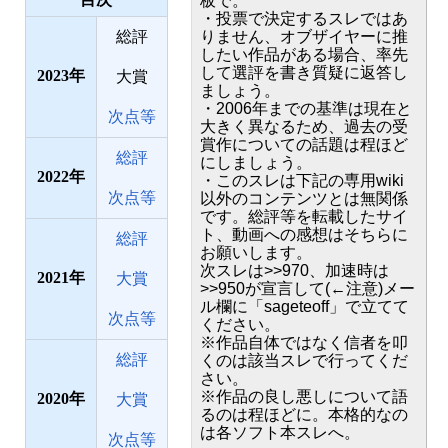
板で。
・投票で決定するスレではあ
総評
りません、オブザイヤーに推
したい作品がある場合、率先
して選評を書き質疑に返答し
2023
大賞
ましょう。
・2006年までの基準は現在と
次点等
大きく異なるため、過去の受
賞作についての話題は程ほど
総評
にしましょう。
2022
・このスレは下記の専用wiki
次点等
以外のコンテンツとは無関係
です。総評等を転載したサイ
ト、動画への感想はそちらに
総評
お願いします。
次スレは>>970、加速時は
2021
大賞
>>950が宣言して(←注意)メー
ル欄に「sageteoff」で立てて
次点等
ください。
※作品自体ではなく信者を叩
総評
くのは該当スレで行ってくだ
さい。
※作品の良し悪しについて語
2020
大賞
るのは程ほどに。本格的なの
は各ソフト本スレへ。
次点等