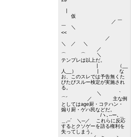
|
仮
／ ￣
￣ ＼
<<
／
＼ ／ ＼
／
⌒ ⌒ ＼
テンプレは以上だ。
| （__
人__） | な
お、このスレでは予告無くた
びたびスルー検定が実施され
る。
＼ ｀
⌒´ ／ 主な例
としてはage厨・コテハン・
煽り厨・ゲハ民などだ。
/ヽ､--ー､＿
＿,-‐´ ＼─／ これらに反応
するとクソゲーを語る権利を
失ってしまう。