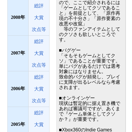
ので、ここで紹介されるには
総評
「ゲームとしてクソであるこ
と」を前提として、「原作再
2008
大賞
現の不十分さ」「原作要素の
改悪や改竄」
等のファンアイテムとして
次点等
のクソさも欲しいところで
す。
総評
■バグゲー
2007
大賞
「そもそもゲームとしてク
ソ」であることが重要です。
次点等
単にバグがあるだけでは選考
対象にはなりません。
致命的バグが頻発し、プレイ
総評
に支障が出るレベルなら考慮
されます。
2006
大賞
■オンラインゲー
次点等
現状は暫定的に据え置き機で
あれば審議可ですが、あくま
総評
で『ゲーム単体としてクソ
か？』が重要です。
2005
大賞
■Xbox360のIndie Games