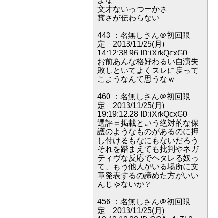
よな
文才ないっつーかさ
糞さが伝わらない
443 ：名無しさん＠初回限
定：2013/11/25(月)
14:12:38.96 ID:iXrkQcxG0
お前あんな格好わるい自演失
敗しといてよくスレに戻って
こようなんて思うなｗ
460 ：名無しさん＠初回限
定：2013/11/25(月)
19:19:12.28 ID:iXrkQcxG0
選評＝掲載という絶対的な保
護のようなものがあるのに押
し付けるもなにもないだろう
それを踏まえても批判やネガ
ティヴな反応でヘタレる奴っ
て、もう他人がいる場所に文
章発表するの諦めた方がいい
んじゃないか？
456 ：名無しさん＠初回限
定：2013/11/25(月)