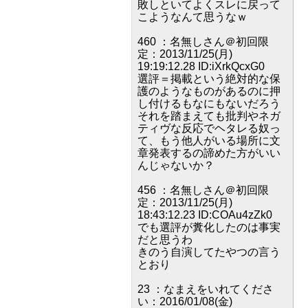
敗しといてよくスレに戻って
こようなんて思うなｗ
460 ：名無しさん＠初回限
定：2013/11/25(月)
19:19:12.28 ID:iXrkQcxG0
選評＝掲載という絶対的な保
護のようなものがあるのに押
し付けるもなにもないだろう
それを踏まえても批判やネガ
ティヴな反応でヘタレる奴っ
て、もう他人がいる場所に文
章発表するの諦めた方がいい
んじゃないか？
456 ：名無しさん＠初回限
定：2013/11/25(月)
18:43:12.23 ID:COAu4zZk0
でも選評が糞化したのは事実
だと思うわ
きのう自演してたやつの言う
とおり
23 ：なまえをいれてくださ
い：2016/01/08(金)