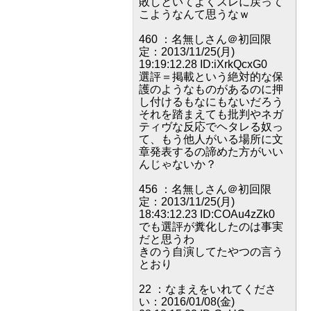
敗しといてよくスレに戻って
こようなんて思うなｗ
460 ：名無しさん＠初回限
定：2013/11/25(月)
19:19:12.28 ID:iXrkQcxG0
選評＝掲載という絶対的な保
護のようなものがあるのに押
し付けるもなにもないだろう
それを踏まえても批判やネガ
ティヴな反応でヘタレる奴っ
て、もう他人がいる場所に文
章発表するの諦めた方がいい
んじゃないか？
456 ：名無しさん＠初回限
定：2013/11/25(月)
18:43:12.23 ID:COAu4zZk0
でも選評が糞化したのは事実
だと思うわ
きのう自演してたやつの言う
とおり
22 ：なまえをいれてくださ
い：2016/01/08(金)