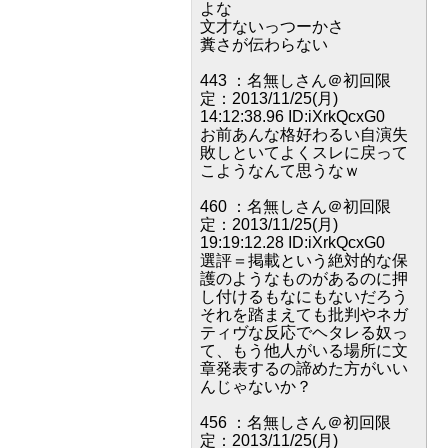
よな
文才ないっつーかさ
糞さが伝わらない
443 ：名無しさん＠初回限
定：2013/11/25(月)
14:12:38.96 ID:iXrkQcxG0
お前あんな格好わるい自演失
敗しといてよくスレに戻って
こようなんて思うなｗ
460 ：名無しさん＠初回限
定：2013/11/25(月)
19:19:12.28 ID:iXrkQcxG0
選評＝掲載という絶対的な保
護のようなものがあるのに押
し付けるもなにもないだろう
それを踏まえても批判やネガ
ティヴな反応でヘタレる奴っ
て、もう他人がいる場所に文
章発表するの諦めた方がいい
んじゃないか？
456 ：名無しさん＠初回限
定：2013/11/25(月)