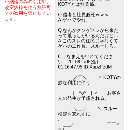
※結論のみの引用や、
KOTYとは無関係。
改変抜粋を伴う無許可
での盗用を禁止してい
Q.信者と社員必死ｗｗｗ
ます。
A.ゲハでやれ。
Q.なんかクソゲスレから来た
って荒らしがいるんだけど…
A.このスレの住民じゃなくて
ゲハの工作員。スルーしろ。
6 ：なまえをいれてくださ
い：2016/01/08(金)
01:16:47.95 ID:XapzFzdM
／￣＼ ／ KOTYの
妙な利用に伴う
| ^o^ | ＜ お客さ
んの発生が予想される。
＼＿／ ＼ スルー
検定を忘れずに。
.
＿_／ ￣￣<
四/￣￣￣￣￣￣￣￣￣￣