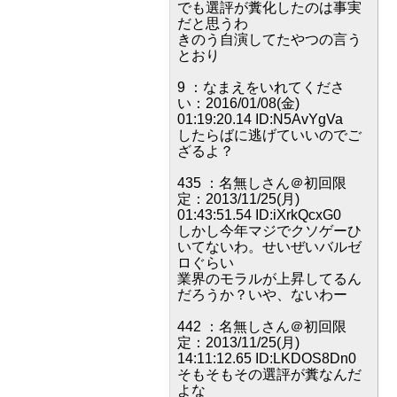
でも選評が糞化したのは事実
だと思うわ
きのう自演してたやつの言う
とおり
9 ：なまえをいれてくださ
い：2016/01/08(金)
01:19:20.14 ID:N5AvYgVa
したらばに逃げていいのでご
ざるよ？
435 ：名無しさん＠初回限
定：2013/11/25(月)
01:43:51.54 ID:iXrkQcxG0
しかし今年マジでクソゲーひ
いてないわ。せいぜいバルゼ
ロぐらい
業界のモラルが上昇してるん
だろうか？いや、ないわー
442 ：名無しさん＠初回限
定：2013/11/25(月)
14:11:12.65 ID:LKDOS8Dn0
そもそもその選評が糞なんだ
よな