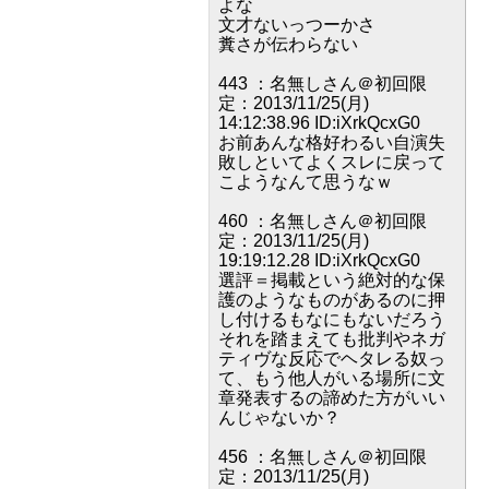
よな
文才ないっつーかさ
糞さが伝わらない
443 ：名無しさん＠初回限
定：2013/11/25(月)
14:12:38.96 ID:iXrkQcxG0
お前あんな格好わるい自演失
敗しといてよくスレに戻って
こようなんて思うなｗ
460 ：名無しさん＠初回限
定：2013/11/25(月)
19:19:12.28 ID:iXrkQcxG0
選評＝掲載という絶対的な保
護のようなものがあるのに押
し付けるもなにもないだろう
それを踏まえても批判やネガ
ティヴな反応でヘタレる奴っ
て、もう他人がいる場所に文
章発表するの諦めた方がいい
んじゃないか？
456 ：名無しさん＠初回限
定：2013/11/25(月)