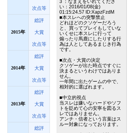
3 ：なまえをいれてくださ
い：2016/01/08(金)
次点等
01:15:24.57 ID:XapzFzdM
■本スレへの突撃禁止
総評
どれほどのクソゲーだろう
と、買ってプレイもしていな
2015
大賞
いくせに本スレに行って
煽ったり馬鹿にしたりする行
次点等
為は人としてあるまじき行為
です。
総評
■次点・大賞の決定
クソゲーが出た時点ですぐに
2014
大賞
決まるというわけではありま
せん。
次点等
一年間に出たゲームの中で、
相対的に選ばれます。
総評
■中立的視点
当スレは嫌いなハードやソフ
2013
大賞
トを貶めて心の安寧を図るス
レではありません。
次点等
アンチ・信者という言葉はス
ルー対象になっております。
総評