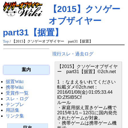
【2015】クソゲー
オブザイヤー
part31【据置】
Top
/ 【2015】クソゲーオブザイヤー part31【据置】
現行スレ・過去ログ
【2015】クソゲーオブザイヤ
案内
ー part31【据置】©2ch.net
据置Wiki
1 ：なまえをいれてください
転載ダメ©2ch.net：
携帯Wiki
2016/01/08(金) 01:05:33.44
受賞作一覧
ID:ZfSlB5Cf
スレ・ログ
ルール
テンプレ
・家庭用据え置きゲーム機で
用語集
2015年1/1～12/31に国内発売
リンク集
されたゲームが対象。
・携帯ゲームは携帯ゲーム機
目次