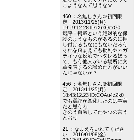
こようなんて思うなｗ
460 ：名無しさん＠初回限
定：2013/11/25(月)
19:19:12.28 ID:iXrkQcxG0
選評＝掲載という絶対的な保
護のようなものがあるのに押
し付けるもなにもないだろう
それを踏まえても批判やネガ
ティヴな反応でヘタレる奴っ
て、もう他人がいる場所に文
章発表するの諦めた方がいい
んじゃないか？
456 ：名無しさん＠初回限
定：2013/11/25(月)
18:43:12.23 ID:COAu4zZk0
でも選評が糞化したのは事実
だと思うわ
きのう自演してたやつの言う
とおり
21 ：なまえをいれてくださ
い：2016/01/08(金)