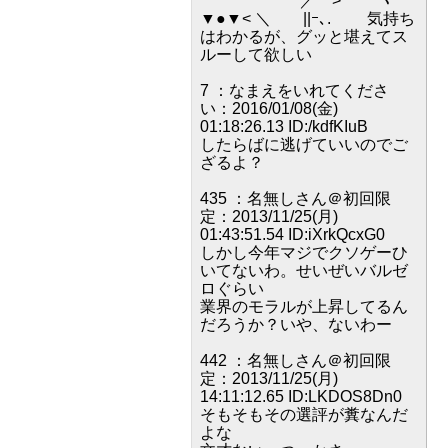
／ > ヽ
▼●▼< ＼ ||ｰ､. 気持ち
はわかるが、グッと堪えてス
ルーして欲しい
7 ：なまえをいれてくださ
い：2016/01/08(金)
01:18:26.13 ID:/kdfKIuB
したらばに逃げていいのでご
ざるよ？
435 ：名無しさん＠初回限
定：2013/11/25(月)
01:43:51.54 ID:iXrkQcxG0
しかし今年マジでクソゲーひ
いてないわ。せいぜいバルゼ
ロぐらい
業界のモラルが上昇してるん
だろうか？いや、ないわー
442 ：名無しさん＠初回限
定：2013/11/25(月)
14:11:12.65 ID:LKDOS8Dn0
そもそもその選評が糞なんだ
よな