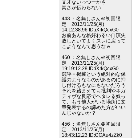
文才ないっつーかさ
糞さが伝わらない
443 ：名無しさん＠初回限
定：2013/11/25(月)
14:12:38.96 ID:iXrkQcxG0
お前あんな格好わるい自演失
敗しといてよくスレに戻って
こようなんて思うなｗ
460 ：名無しさん＠初回限
定：2013/11/25(月)
19:19:12.28 ID:iXrkQcxG0
選評＝掲載という絶対的な保
護のようなものがあるのに押
し付けるもなにもないだろう
それを踏まえても批判やネガ
ティヴな反応でヘタレる奴っ
て、もう他人がいる場所に文
章発表するの諦めた方がいい
んじゃないか？
456 ：名無しさん＠初回限
定：2013/11/25(月)
18:43:12.23 ID:COAu4zZk0