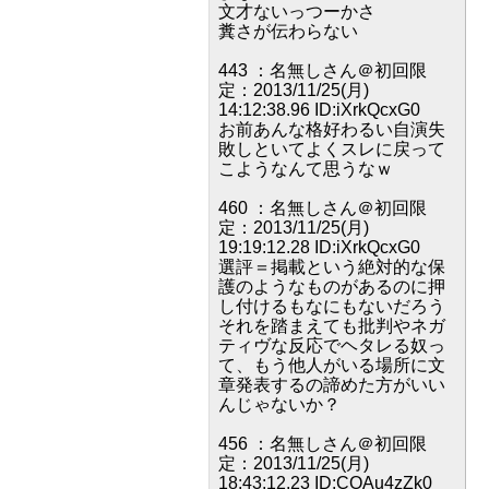
文才ないっつーかさ
糞さが伝わらない
443 ：名無しさん＠初回限
定：2013/11/25(月)
14:12:38.96 ID:iXrkQcxG0
お前あんな格好わるい自演失
敗しといてよくスレに戻って
こようなんて思うなｗ
460 ：名無しさん＠初回限
定：2013/11/25(月)
19:19:12.28 ID:iXrkQcxG0
選評＝掲載という絶対的な保
護のようなものがあるのに押
し付けるもなにもないだろう
それを踏まえても批判やネガ
ティヴな反応でヘタレる奴っ
て、もう他人がいる場所に文
章発表するの諦めた方がいい
んじゃないか？
456 ：名無しさん＠初回限
定：2013/11/25(月)
18:43:12.23 ID:COAu4zZk0