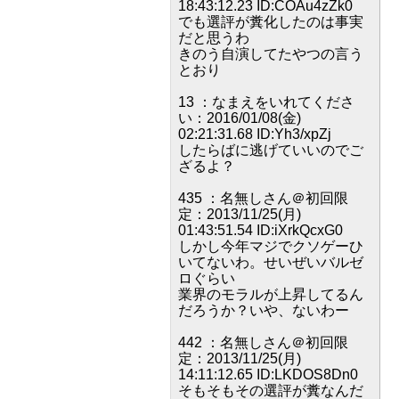
18:43:12.23 ID:COAu4zZk0
でも選評が糞化したのは事実
だと思うわ
きのう自演してたやつの言う
とおり
13 ：なまえをいれてくださ
い：2016/01/08(金)
02:21:31.68 ID:Yh3/xpZj
したらばに逃げていいのでご
ざるよ？
435 ：名無しさん＠初回限
定：2013/11/25(月)
01:43:51.54 ID:iXrkQcxG0
しかし今年マジでクソゲーひ
いてないわ。せいぜいバルゼ
ロぐらい
業界のモラルが上昇してるん
だろうか？いや、ないわー
442 ：名無しさん＠初回限
定：2013/11/25(月)
14:11:12.65 ID:LKDOS8Dn0
そもそもその選評が糞なんだ