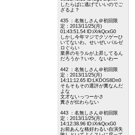
したらばに逃げていいのでご
ざるよ？
435 ：名無しさん＠初回限
定：2013/11/25(月)
01:43:51.54 ID:iXrkQcxG0
しかし今年マジでクソゲーひ
いてないわ。せいぜいバルゼ
ロぐらい
業界のモラルが上昇してるん
だろうか？いや、ないわー
442 ：名無しさん＠初回限
定：2013/11/25(月)
14:11:12.65 ID:LKDOS8Dn0
そもそもその選評が糞なんだ
よな
文才ないっつーかさ
糞さが伝わらない
443 ：名無しさん＠初回限
定：2013/11/25(月)
14:12:38.96 ID:iXrkQcxG0
お前あんな格好わるい自演失
敗しといてよくスレに戻って