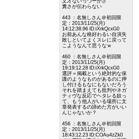
文才ないっつーかさ
糞さが伝わらない
443 ：名無しさん＠初回限
定：2013/11/25(月)
14:12:38.96 ID:iXrkQcxG0
お前あんな格好わるい自演失
敗しといてよくスレに戻って
こようなんて思うなｗ
460 ：名無しさん＠初回限
定：2013/11/25(月)
19:19:12.28 ID:iXrkQcxG0
選評＝掲載という絶対的な保
護のようなものがあるのに押
し付けるもなにもないだろう
それを踏まえても批判やネガ
ティヴな反応でヘタレる奴っ
て、もう他人がいる場所に文
章発表するの諦めた方がいい
んじゃないか？
456 ：名無しさん＠初回限
定：2013/11/25(月)
18:43:12.23 ID:COAu4zZk0