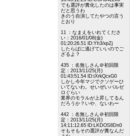
でも選評が糞化したのは事実
だと思うわ
きのう自演してたやつの言う
とおり
11 ：なまえをいれてくださ
い：2016/01/08(金)
01:20:26.51 ID:Yh3/xpZj
したらばに逃げていいのでご
ざるよ？
435 ：名無しさん＠初回限
定：2013/11/25(月)
01:43:51.54 ID:iXrkQcxG0
しかし今年マジでクソゲーひ
いてないわ。せいぜいバルゼ
ロぐらい
業界のモラルが上昇してるん
だろうか？いや、ないわー
442 ：名無しさん＠初回限
定：2013/11/25(月)
14:11:12.65 ID:LKDOS8Dn0
そもそもその選評が糞なんだ