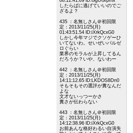
08:12:41.69 ID:GgUGrpmx
したらばに逃げていいのでご
ざるよ？
435 ：名無しさん＠初回限
定：2013/11/25(月)
01:43:51.54 ID:iXrkQcxG0
しかし今年マジでクソゲーひ
いてないわ。せいぜいバルゼ
ロぐらい
業界のモラルが上昇してるん
だろうか？いや、ないわー
442 ：名無しさん＠初回限
定：2013/11/25(月)
14:11:12.65 ID:LKDOS8Dn0
そもそもその選評が糞なんだ
よな
文才ないっつーかさ
糞さが伝わらない
443 ：名無しさん＠初回限
定：2013/11/25(月)
14:12:38.96 ID:iXrkQcxG0
お前あんな格好わるい自演失