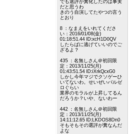
でも選評が糞化したのは事実
だと思うわ
きのう自演してたやつの言う
とおり
8 ：なまえをいれてくださ
い：2016/01/08(金)
01:18:51.44 ID:xcH1D0QV
したらばに逃げていいのでご
ざるよ？
435 ：名無しさん＠初回限
定：2013/11/25(月)
01:43:51.54 ID:iXrkQcxG0
しかし今年マジでクソゲーひ
いてないわ。せいぜいバルゼ
ロぐらい
業界のモラルが上昇してるん
だろうか？いや、ないわー
442 ：名無しさん＠初回限
定：2013/11/25(月)
14:11:12.65 ID:LKDOS8Dn0
そもそもその選評が糞なんだ
よな