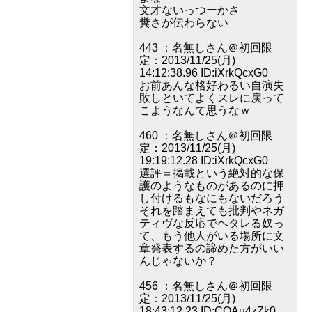
文才ないっつーかさ
糞さが伝わらない
443 ：名無しさん＠初回限
定：2013/11/25(月)
14:12:38.96 ID:iXrkQcxG0
お前あんな格好わるい自演失
敗しといてよくスレに戻って
こようなんて思うなｗ
460 ：名無しさん＠初回限
定：2013/11/25(月)
19:19:12.28 ID:iXrkQcxG0
選評＝掲載という絶対的な保
護のようなものがあるのに押
し付けるもなにもないだろう
それを踏まえても批判やネガ
ティヴな反応でヘタレる奴っ
て、もう他人がいる場所に文
章発表するの諦めた方がいい
んじゃないか？
456 ：名無しさん＠初回限
定：2013/11/25(月)
18:43:12.23 ID:COAu4zZk0