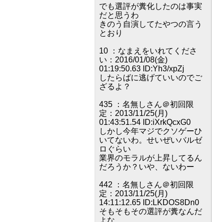
でも選評が糞化したのは事実
だと思うわ
きのう自演してたやつの言う
とおり
10 ：なまえをいれてくださ
い：2016/01/08(金)
01:19:50.63 ID:Yh3/xpZj
したらばに逃げていいのでご
ざるよ？
435 ：名無しさん＠初回限
定：2013/11/25(月)
01:43:51.54 ID:iXrkQcxG0
しかし今年マジでクソゲーひ
いてないわ。せいぜいバルゼ
ロぐらい
業界のモラルが上昇してるん
だろうか？いや、ないわー
442 ：名無しさん＠初回限
定：2013/11/25(月)
14:11:12.65 ID:LKDOS8Dn0
そもそもその選評が糞なんだ
よな