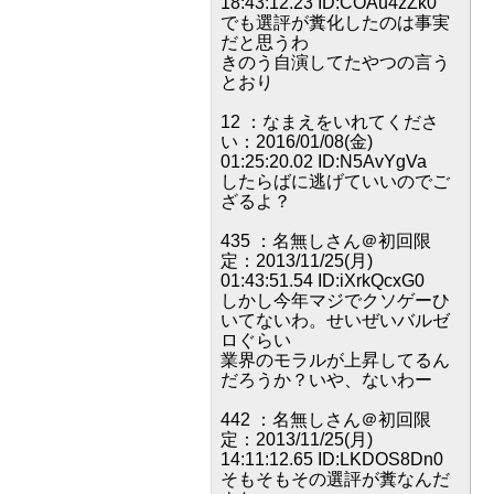
18:43:12.23 ID:COAu4zZk0
でも選評が糞化したのは事実
だと思うわ
きのう自演してたやつの言う
とおり
12 ：なまえをいれてくださ
い：2016/01/08(金)
01:25:20.02 ID:N5AvYgVa
したらばに逃げていいのでご
ざるよ？
435 ：名無しさん＠初回限
定：2013/11/25(月)
01:43:51.54 ID:iXrkQcxG0
しかし今年マジでクソゲーひ
いてないわ。せいぜいバルゼ
ロぐらい
業界のモラルが上昇してるん
だろうか？いや、ないわー
442 ：名無しさん＠初回限
定：2013/11/25(月)
14:11:12.65 ID:LKDOS8Dn0
そもそもその選評が糞なんだ