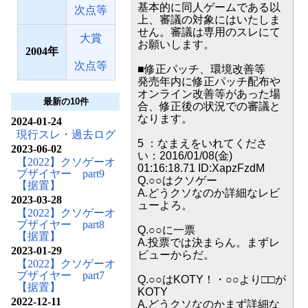
基本的に同人ゲームである以
次点等
上、審議の対象にはいたしま
せん。審議は専用のスレにて
大賞
お願いします。
2004
次点等
■修正パッチ、環境改善等
発売年内に修正パッチ配布や
オンライン改善等があった場
最新の10件
合、修正後の状況での審議と
なります。
2024-01-24
現行スレ・過去ログ
5 ：なまえをいれてくださ
2023-06-02
い：2016/01/08(金)
【2022】クソゲーオ
01:16:18.71 ID:XapzFzdM
ブザイヤー part9
Q.○○はクソゲー
【据置】
A.どうクソなのか詳細なレビ
2023-03-28
ューよろ。
【2022】クソゲーオ
ブザイヤー part8
Q.○○に一票
【据置】
A.投票では決まらん。まずレ
2023-01-29
ビューからだ。
【2022】クソゲーオ
ブザイヤー part7
Q.○○はKOTY！・○○より□□が
【据置】
KOTY
2022-12-11
A.どうクソなのかまず詳細な