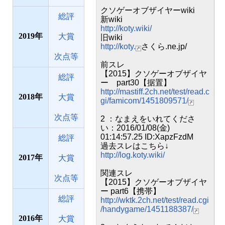
クソゲーオブザイヤーwiki
総評
新wiki
http://koty.wiki/
2019
大賞
旧wiki
http://koty.
さくら.ne.jp/
次点等
前スレ
【2015】クソゲーオブザイヤ
総評
ー part30【据置】
http://mastiff.2ch.net/test/read.c
2018
大賞
gi/famicom/1451809571/
次点等
2 ：なまえをいれてくださ
い：2016/01/08(金)
01:14:57.25 ID:XapzFzdM
総評
過去スレはこちら↓
http://log.koty.wiki/
2017
大賞
関連スレ
次点等
【2015】クソゲーオブザイヤ
ー part6【携帯】
総評
http://wktk.2ch.net/test/read.cgi
/handygame/1451188387/
2016
大賞