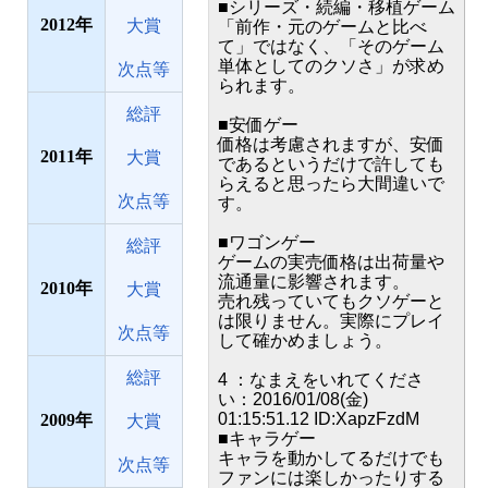
■シリーズ・続編・移植ゲーム
2012
大賞
「前作・元のゲームと比べ
て」ではなく、「そのゲーム
単体としてのクソさ」が求め
次点等
られます。
総評
■安価ゲー
価格は考慮されますが、安価
2011
大賞
であるというだけで許しても
らえると思ったら大間違いで
次点等
す。
■ワゴンゲー
総評
ゲームの実売価格は出荷量や
流通量に影響されます。
2010
大賞
売れ残っていてもクソゲーと
は限りません。実際にプレイ
次点等
して確かめましょう。
総評
4 ：なまえをいれてくださ
い：2016/01/08(金)
01:15:51.12 ID:XapzFzdM
2009
大賞
■キャラゲー
キャラを動かしてるだけでも
次点等
ファンには楽しかったりする