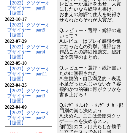
【2022】クソゲーオ
レビューか選評を出せ、大賞
ブザイヤー part6
にしたいなら総評も書け。
【据置】
おまえの総評で住人を納得さ
2022-10-17
せられたらそれが大賞だ。
【2022】クソゲーオ
ブザイヤー part5
Q.レビュー・選評・総評の違
【据置】
いって？
2022-07-29
A.レビューはプレイ感想や気
になった点の列挙。選評は各
【2022】クソゲーオ
ブザイヤー part4
作品ごとの詳細推薦文。総評
【据置】
は全選評のまとめ。
2022-05-10
Q.レビュー・選評・総評書い
【2021】クソゲーオ
たのに無視された
ブザイヤー part11
A.主観的・自己満足的・表現
【据置】
不足だったんじゃないか？客
2022-04-25
観的かつ的確に何がクソかを
【2022】クソゲーオ
書き上げろ！
ブザイヤー part3
【据置】
Q.ｸｿｹﾞｰｸﾘｴｲﾀｰ・ｸｿｹﾞｰﾒｰｶｰ･部
2022-04-09
門別の賞も決めよう
【2022】クソゲーオ
A.決めん。ここは最優秀クソ
ブザイヤー part2
ゲー一本を決めるスレ。
【据置】
部門別のスレは荒らしが勝手
に立てたスレであり、当