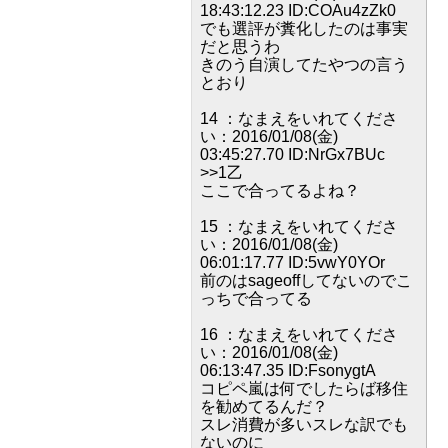
18:43:12.23 ID:COAu4zZk0
でも選評が糞化したのは事実
だと思うわ
きのう自演してたやつの言う
とおり
14 ：なまえをいれてくださ
い：2016/01/08(金)
03:45:27.70 ID:NrGx7BUc
>>1乙
ここで合ってるよね？
15 ：なまえをいれてくださ
い：2016/01/08(金)
06:01:17.77 ID:5vwY0YOr
前のはsageoffしてないのでこ
っちで合ってる
16 ：なまえをいれてくださ
い：2016/01/08(金)
06:13:47.35 ID:FsonygtA
コピペ嵐は何でしたらば移住
を勧めてるんだ？
スレ消費が多いスレな訳でも
ないのに