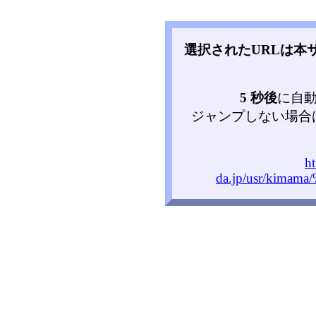
選択されたURLは本
5 秒後
に自
ジャンプしない場合
ht
da.jp/usr/kima