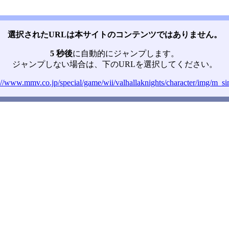
選択されたURLは本サイトのコンテンツではありません。
5 秒後
に自動的にジャンプします。
ジャンプしない場合は、下のURLを選択してください。
://www.mmv.co.jp/special/game/wii/valhallaknights/character/img/m_si