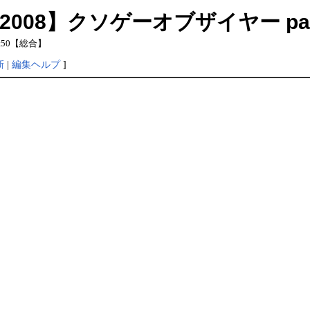
or: 【2008】クソゲーオブザイヤー p
t50【総合】
新
|
編集ヘルプ
]