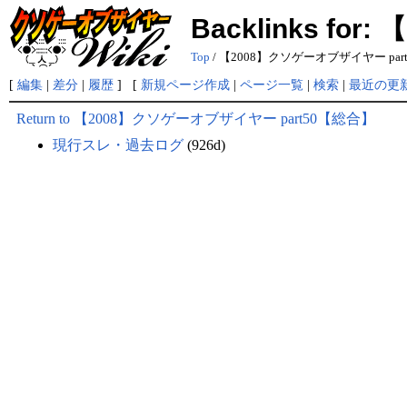
Backlinks f
Top
/ 【2008】クソゲーオブザイヤー par
[
編集
|
差分
|
履歴
] [
新規ページ作成
|
ページ一覧
|
検索
|
最近の更
Return to 【2008】クソゲーオブザイヤー part50【総合】
現行スレ・過去ログ
(926d)